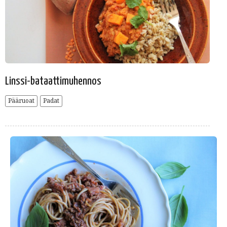
Linssi-bataattimuhennos
Pääruoat
Padat