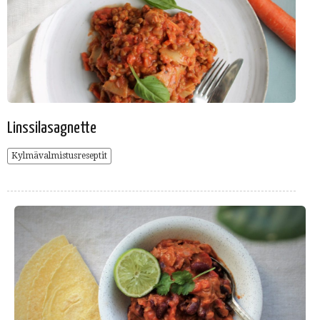
Linssilasagnette
Kylmävalmistusreseptit