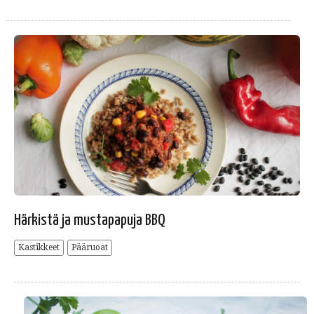
Härkistä ja mustapapuja BBQ
Kastikkeet
Pääruoat