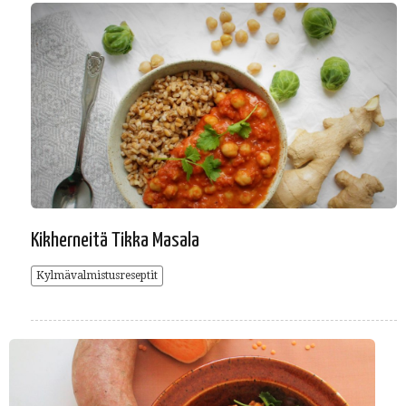
Kikherneitä Tikka Masala
Kylmävalmistusreseptit