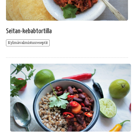
Seitan-kebabtortilla
Kylmävalmistusreseptit