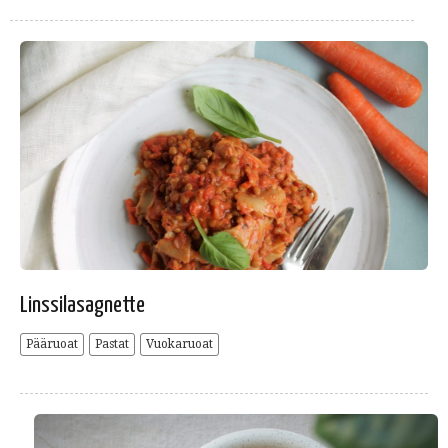
Linssilasagnette
Pääruoat
Pastat
Vuokaruoat