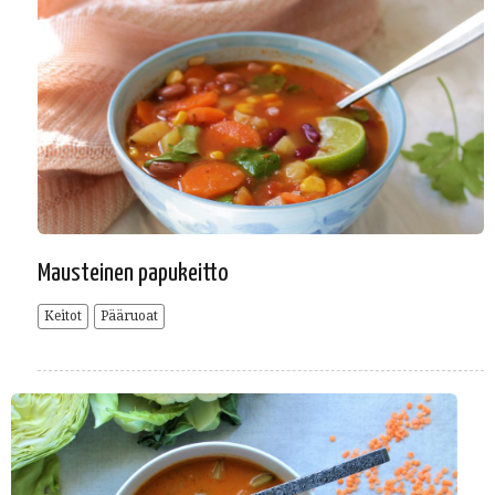
Mausteinen papukeitto
Keitot
Pääruoat