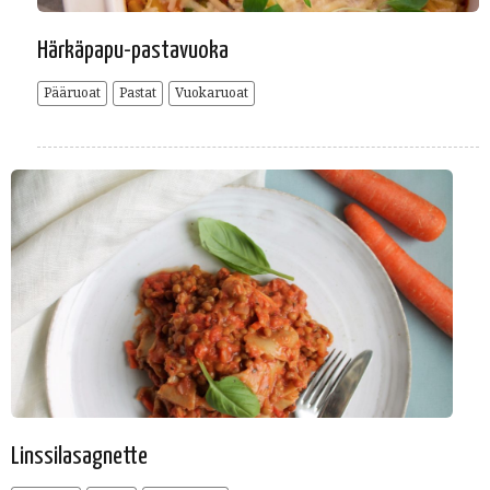
Härkäpapu-pastavuoka
Pääruoat
Pastat
Vuokaruoat
Linssilasagnette