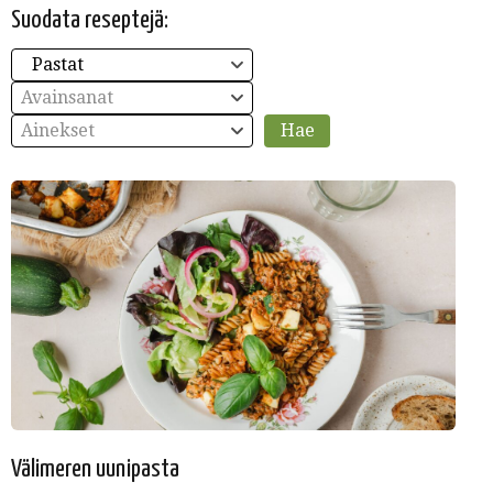
Suodata reseptejä:
Pastat
Avainsanat
Ainekset
Välimeren uunipasta