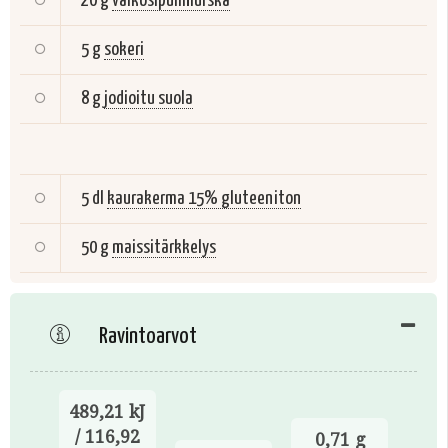
20 g
valkosipulimurska
5 g
sokeri
8 g
jodioitu suola
5 dl
kaurakerma 15% gluteeniton
50 g
maissitärkkelys
Ravintoarvot
489,21 kJ
/ 116,92
0,71 g