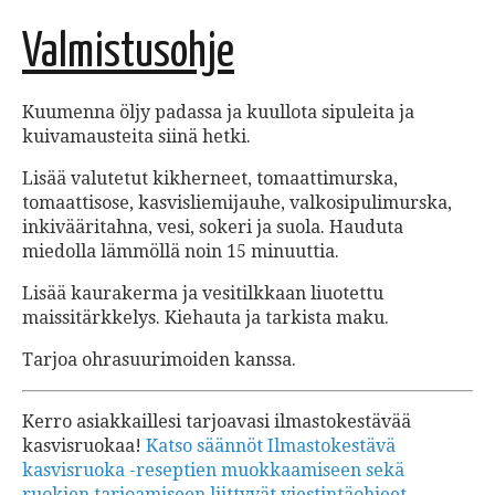
Valmistusohje
Kuumenna öljy padassa ja kuullota sipuleita ja
kuivamausteita siinä hetki.
Lisää valutetut kikherneet, tomaattimurska,
tomaattisose, kasvisliemijauhe, valkosipulimurska,
inkivääritahna, vesi, sokeri ja suola. Hauduta
miedolla lämmöllä noin 15 minuuttia.
Lisää kaurakerma ja vesitilkkaan liuotettu
maissitärkkelys. Kiehauta ja tarkista maku.
Tarjoa ohrasuurimoiden kanssa.
Kerro asiakkaillesi tarjoavasi ilmastokestävää
kasvisruokaa!
Katso säännöt Ilmastokestävä
kasvisruoka -reseptien muokkaamiseen sekä
ruokien tarjoamiseen liittyvät viestintäohjeet
.