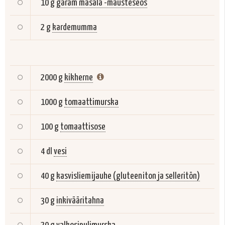
10 g
garam masala -mausteseos
2 g
kardemumma
2000 g
kikherne
1000 g
tomaattimurska
100 g
tomaattisose
4 dl
vesi
40 g
kasvisliemijauhe (gluteeniton ja selleritön)
30 g
inkivääritahna