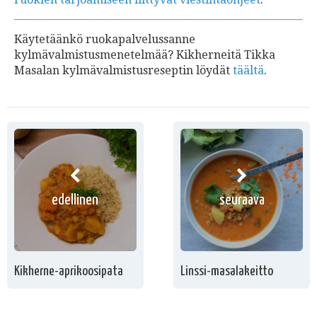
Käytetäänkö ruokapalvelussanne
kylmävalmistusmenetelmää? Kikherneitä Tikka
Masalan kylmävalmistusreseptin löydät
täältä
.
edellinen
seuraava
Kikherne-aprikoosipata
Linssi-masalakeitto