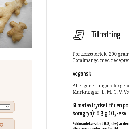
Tillredning
Portionsstorlek: 200 gra
Totalmängd med receptet 
Vegansk
Allergener: inga allergen
Märkningar: L, M, G, V, Vs
Klimatavtrycket för en po
korngryn): 0,3 g CO
-ekv.
2
Koldioxidekvivalent (CO
-ekv) är de
2