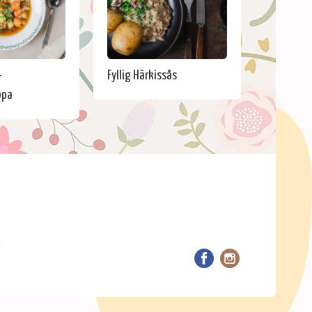
-
Fyllig Härkissås
ppa