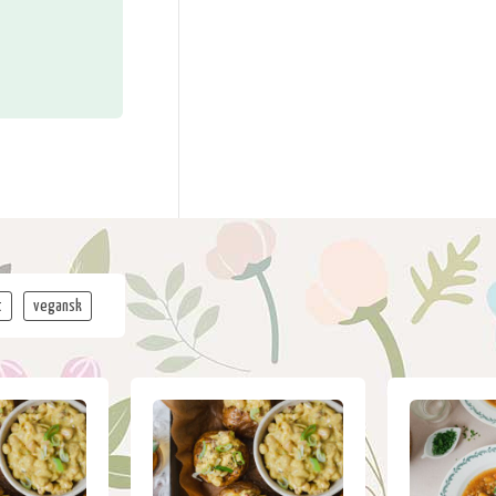
t
vegansk