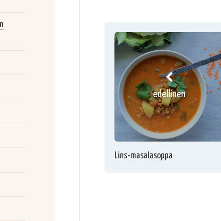
ån
edellinen
Lins-masalasoppa