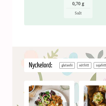
0,70 g
Salt
Nyckelord:
glutenfri
nötfritt
sojafrit