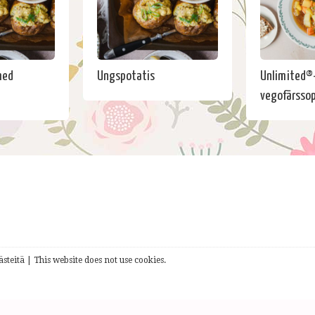
med
Ungspotatis
Unlimited®
vegofärsso
steitä | This website does not use cookies.