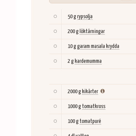
50 g
rypsolja
200 g
löktärningar
10 g
garam masala krydda
2 g
kardemumma
2000 g
kikärter
1000 g
tomatkross
100 g
tomatpuré