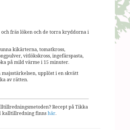
a och fräs löken och de torra kryddorna i
vrunna kikärterna, tomatkross,
gpulver, vitlökskross, ingefärspasta,
Koka på mild värme i 15 minuter.
 majsstärkelsen, upplöst i en skvätt
ka av rätten.
lltillredningsmetoden? Recept på Tikka
kalltillredning finns
här
.