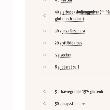
4 dl
vatten
40 g
grönsaksbuljongpulver (fri fr
gluten och selleri)
30 g
ingefärspasta
20 g
vitlökskross
5 g
socker
8 g
joderat salt
5 dl
havregrädde 15% glutenfri
50 g
majsstärkelse