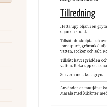
klimatgaser under 100 års tid.
Tillredning
Hetta upp oljan i en gryt
oljan en stund.
Tillsätt de sköljda och a
tomatpuré, grönsaksbuljon
vatten, socker och salt. 
Tillsätt havregrädden och
vatten. Koka upp och sma
Servera med korngryn.
Använder er mattjänst ka
Masala med kikärter med 