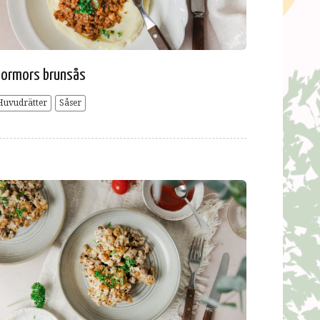
ormors brunsås
Huvudrätter
Såser