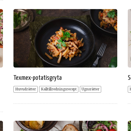
Texmex-potatisgryta
S
Huvudrätter
Kalltillredningsrecept
Ugnsrätter