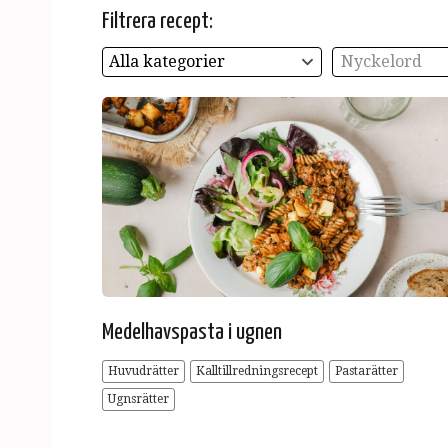
Filtrera recept:
Alla kategorier
Nyckelord
Medelhavspasta i ugnen
Huvudrätter
Kalltillredningsrecept
Pastarätter
Ugnsrätter