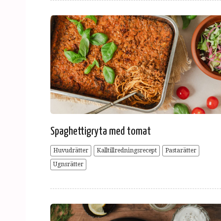
Spaghettigryta med tomat
Huvudrätter
Kalltillredningsrecept
Pastarätter
Ugnsrätter