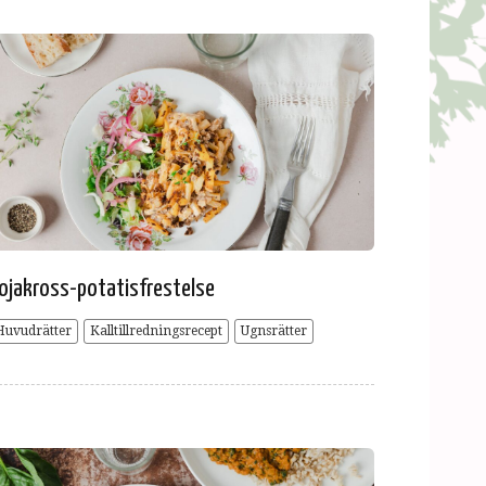
ojakross-potatisfrestelse
Huvudrätter
Kalltillredningsrecept
Ugnsrätter