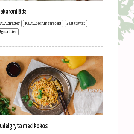
akaronilåda
Huvudrätter
Kalltillredningsrecept
Pastarätter
Ugnsrätter
udelgryta med kokos