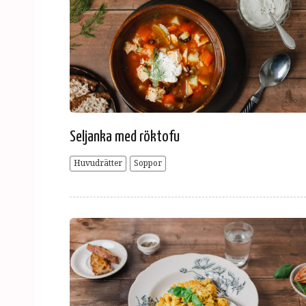
Seljanka med röktofu
Huvudrätter
Soppor