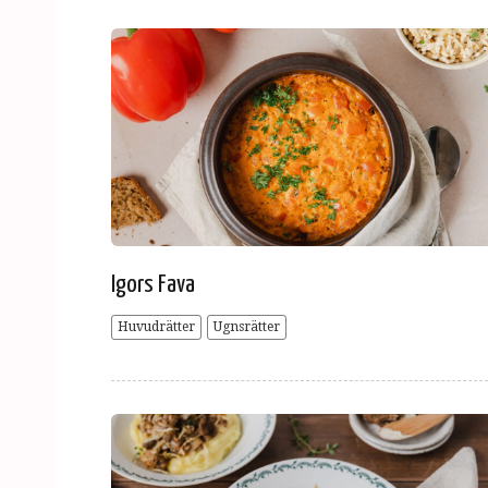
Igors Fava
Huvudrätter
Ugnsrätter