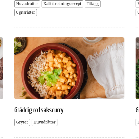
Huvudrätter
Kalltillredningsrecept
Tillägg
Ugnsrätter
Gräddig rotsakscurry
G
Grytor
Huvudrätter