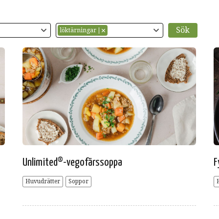
löktärningar
Unlimited®-vegofärssoppa
F
Huvudrätter
Soppor