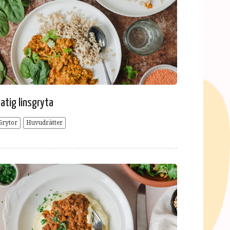
atig linsgryta
Grytor
Huvudrätter