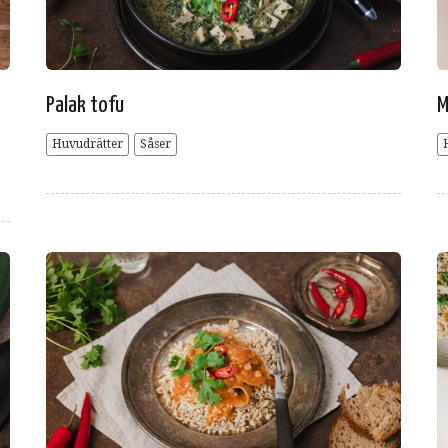
Palak tofu
M
Huvudrätter
Såser