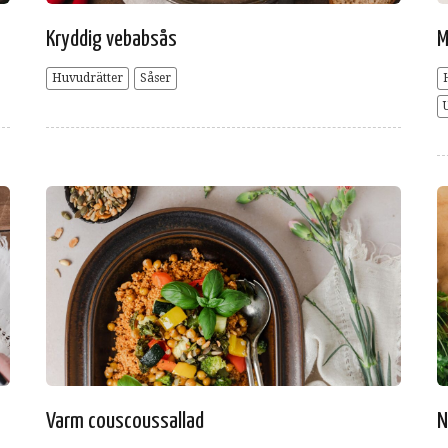
Kryddig vebabsås
M
Huvudrätter
Såser
Varm couscoussallad
N