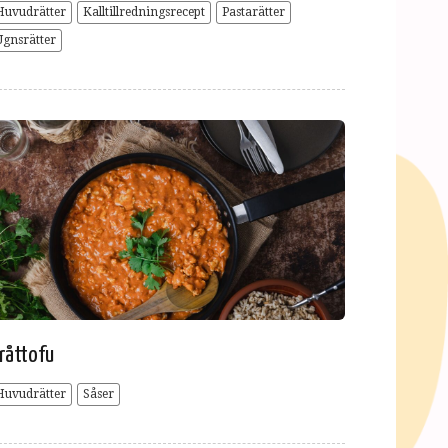
Huvudrätter
Kalltillredningsrecept
Pastarätter
Ugnsrätter
råttofu
Huvudrätter
Såser