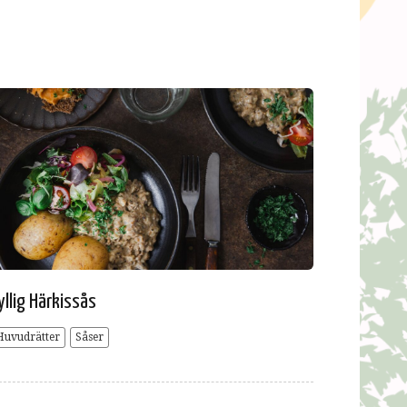
yllig Härkissås
Huvudrätter
Såser