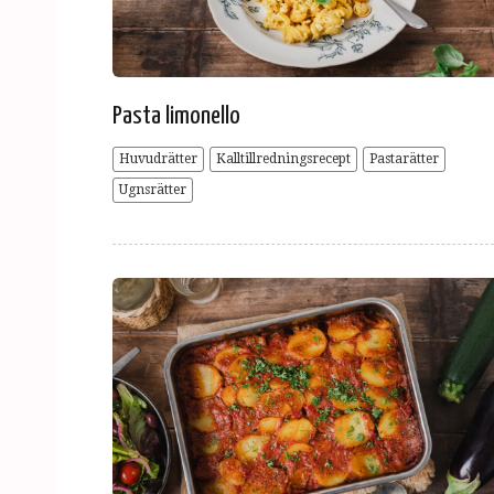
Pasta limonello
Huvudrätter
Kalltillredningsrecept
Pastarätter
Ugnsrätter