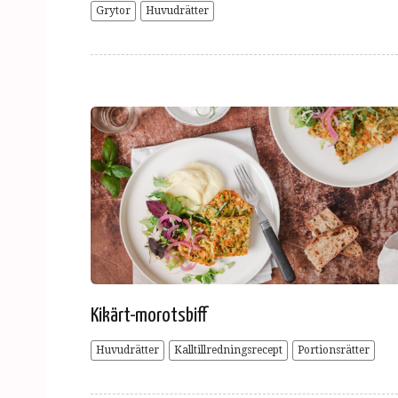
Grytor
Huvudrätter
Kikärt-morotsbiff
Huvudrätter
Kalltillredningsrecept
Portionsrätter