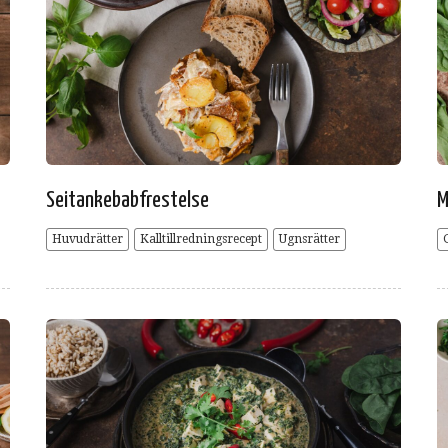
Seitankebabfrestelse
M
Huvudrätter
Kalltillredningsrecept
Ugnsrätter