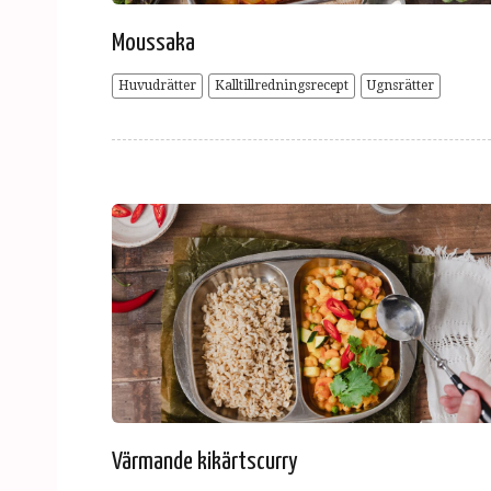
Moussaka
Huvudrätter
Kalltillredningsrecept
Ugnsrätter
Värmande kikärtscurry