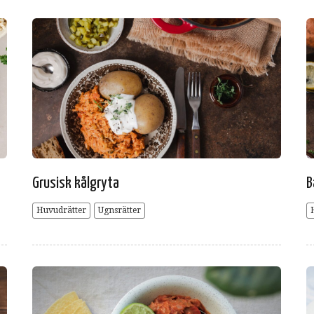
Grusisk kålgryta
B
Huvudrätter
Ugnsrätter