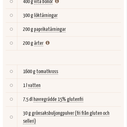
400 g
vita bönor
300 g
löktärningar
200 g
paprikatärningar
200 g
ärter
1600 g
tomatkross
1 l
vatten
7,5 dl
havregrädde 15% glutenfri
30 g
grönsaksbuljongpulver (fri från gluten och
selleri)