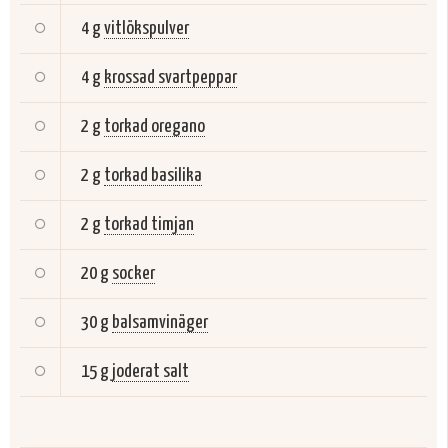
4 g
vitlökspulver
4 g
krossad svartpeppar
2 g
torkad oregano
2 g
torkad basilika
2 g
torkad timjan
20 g
socker
30 g
balsamvinäger
15 g
joderat salt