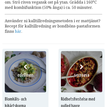
o
om. Strö riven vegansk ost på ytan. Grädda i 160
C
med kombifunktion (50% ånga) i ca. 50 minuter.
Använder ni kalltillredningsmetoden i er mattjänst?
Recept för kalltillredning av bondböns-pastaformen
finns
här
.
edellinen
seuraava
Blomkåls- och
Rödbetsfrestelse med
kikärtskorma
pulled havre