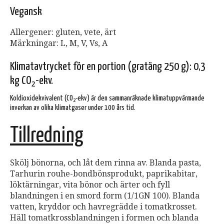
Vegansk
Allergener: gluten, vete, ärt
Märkningar: L, M, V, Vs, A
Klimatavtrycket för en portion (gratäng 250 g): 0,3
kg CO
-ekv.
2
Koldioxidekvivalent (CO
-ekv) är den sammanräknade klimatuppvärmande
2
inverkan av olika klimatgaser under 100 års tid.
Tillredning
Skölj bönorna, och låt dem rinna av. Blanda pasta,
Tarhurin rouhe-bondbönsprodukt, paprikabitar,
löktärningar, vita bönor och ärter och fyll
blandningen i en smord form (1/1GN 100). Blanda
vatten, kryddor och havregrädde i tomatkrosset.
Häll tomatkrossblandningen i formen och blanda