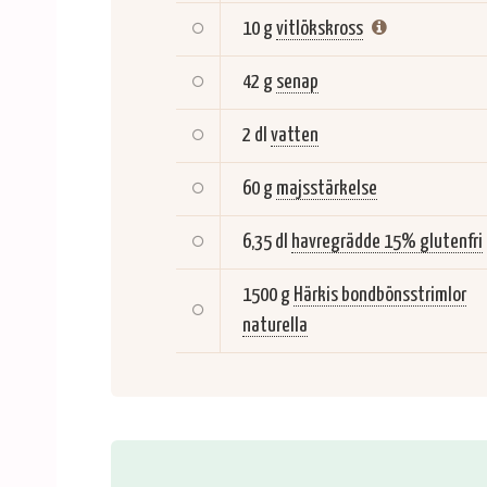
10 g
vitlökskross
42 g
senap
2 dl
vatten
60 g
majsstärkelse
6,35 dl
havregrädde 15% glutenfri
1500 g
Härkis bondbönsstrimlor
naturella