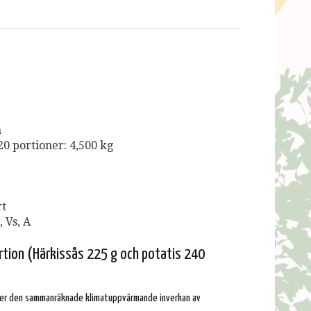
m
0 portioner: 4,500 kg
rt
, Vs, A
rtion (Härkissås 225 g och potatis 240
er den sammanräknade klimatuppvärmande inverkan av