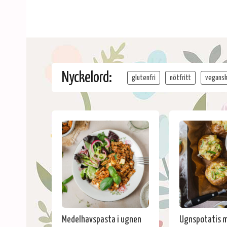
Nyckelord:
glutenfri
nötfritt
vegans
Medelhavspasta i ugnen
Ugnspotatis 