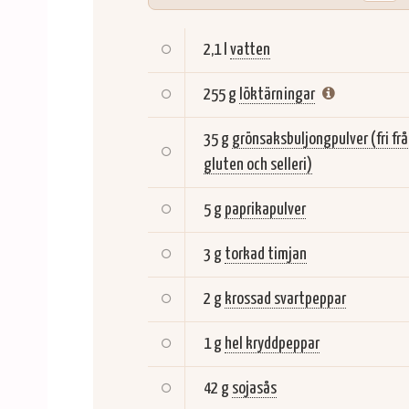
2,1 l
vatten
255 g
löktärningar
35 g
grönsaksbuljongpulver (fri fr
gluten och selleri)
5 g
paprikapulver
3 g
torkad timjan
2 g
krossad svartpeppar
1 g
hel kryddpeppar
42 g
sojasås