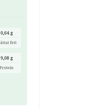
0,64 g
ättat fett
9,08 g
Protein