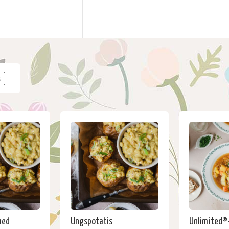
k
med
Ungspotatis
Unlimited®