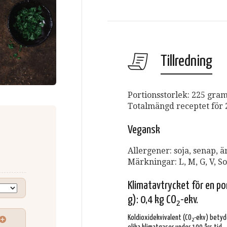
Tillredning
Portionsstorlek: 225 gra
Totalmängd receptet för 2
Vegansk
Allergener: soja, senap, ä
Märkningar:
L, M, G, V, So
Klimatavtrycket för en po
g): 0,4 kg CO
-ekv.
2
Koldioxidekvivalent (CO
-ekv) betyd
2