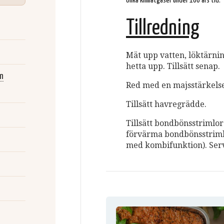
olika klimatgaser under 100 års tid.
Tillredning
Mät upp vatten, löktärnin
hetta upp. Tillsätt senap.
ån
Red med en majsstärkelse
Tillsätt havregrädde.
Tillsätt bondbönsstrimlor
förvärma bondbönsstriml
med kombifunktion). Serv