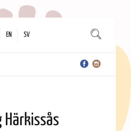
EN
SV
ig Härkissås