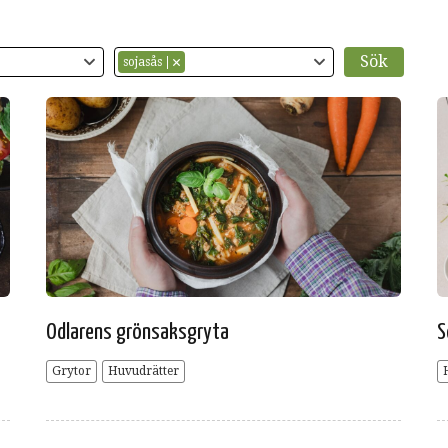
sojasås
Odlarens grönsaksgryta
S
Grytor
Huvudrätter