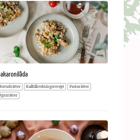
akaronilåda
Huvudrätter
Kalltillredningsrecept
Pastarätter
Ugnsrätter