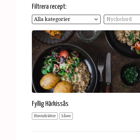
Filtrera recept:
Alla kategorier
Nyckelord
Fyllig Härkissås
Huvudrätter
Såser