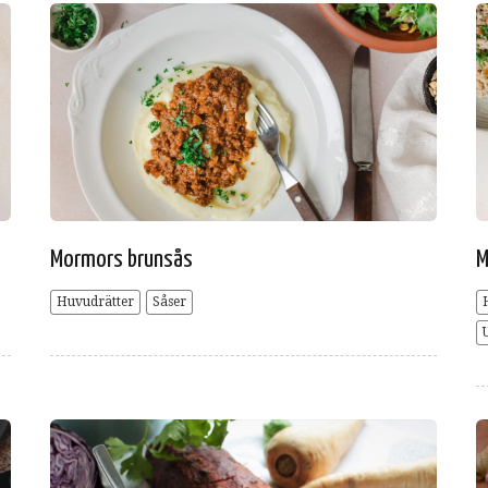
Mormors brunsås
M
Huvudrätter
Såser