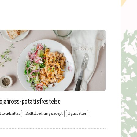
ojakross-potatisfrestelse
Huvudrätter
Kalltillredningsrecept
Ugnsrätter