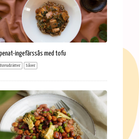
penat-ingefärssås med tofu
Huvudrätter
Såser