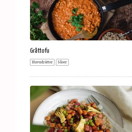
Gråttofu
Huvudrätter
Såser