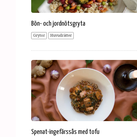
Bön- och jordnötsgryta
Grytor
Huvudrätter
Spenat-ingefärssås med tofu