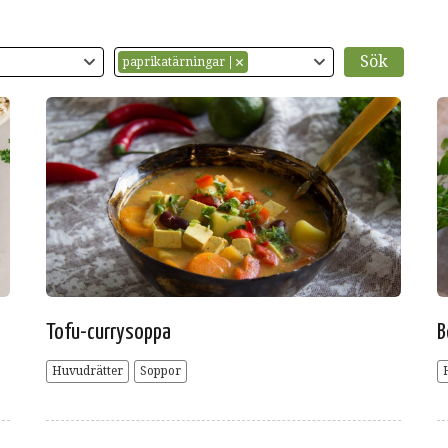
paprikatärningar
Tofu-currysoppa
B
Huvudrätter
Soppor