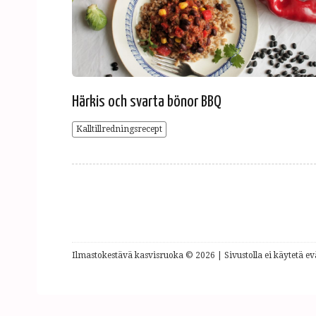
Härkis och svarta bönor BBQ
Kalltillredningsrecept
Ilmastokestävä kasvisruoka © 2026 | Sivustolla ei käytetä evä