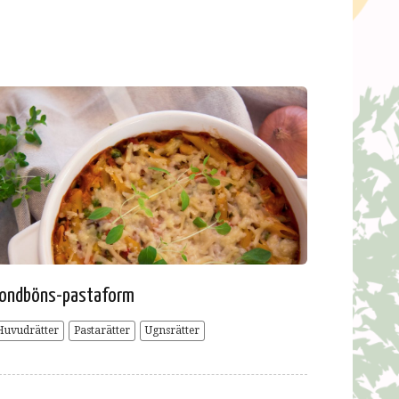
ondböns-pastaform
Huvudrätter
Pastarätter
Ugnsrätter