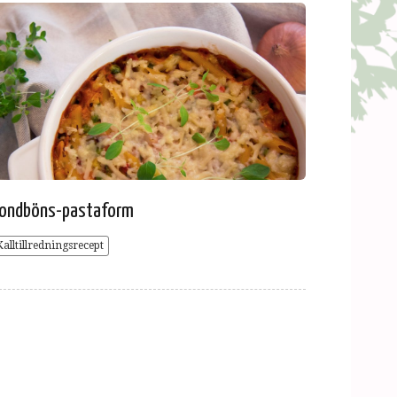
ondböns-pastaform
Kalltillredningsrecept