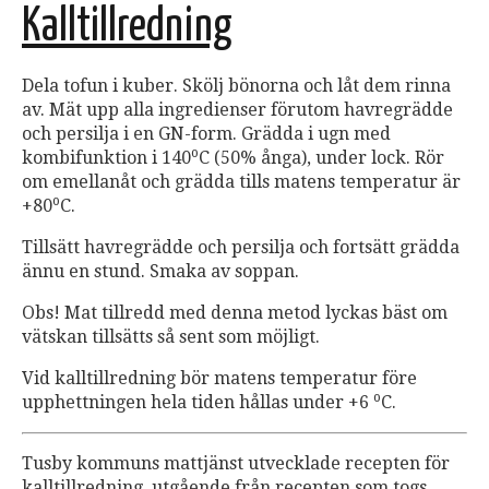
Kalltillredning
Dela tofun i kuber. Skölj bönorna och låt dem rinna
av. Mät upp alla ingredienser förutom havregrädde
och persilja i en GN-form. Grädda i ugn med
o
kombifunktion i 140
C (50% ånga), under lock. Rör
om emellanåt och grädda tills matens temperatur är
o
+80
C.
Tillsätt havregrädde och persilja och fortsätt grädda
ännu en stund. Smaka av soppan.
Obs! Mat tillredd med denna metod lyckas bäst om
vätskan tillsätts så sent som möjligt.
Vid kalltillredning bör matens temperatur före
o
upphettningen hela tiden hållas under +6
C.
Tusby kommuns mattjänst utvecklade recepten för
kalltillredning, utgående från recepten som togs