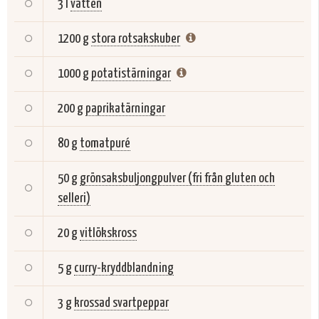
3 l
vatten
1200 g
stora rotsakskuber
1000 g
potatistärningar
200 g
paprikatärningar
80 g
tomatpuré
50 g
grönsaksbuljongpulver (fri från gluten och
selleri)
20 g
vitlökskross
5 g
curry-kryddblandning
3 g
krossad svartpeppar