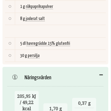
1 g
rökpaprikapulver
8 g
joderat salt
5 dl
havregrädde 15% glutenfri
30 g
persilja
Näringsvärden
205,95 kJ
/ 49,22
0,37 g
kcal
1,70 g