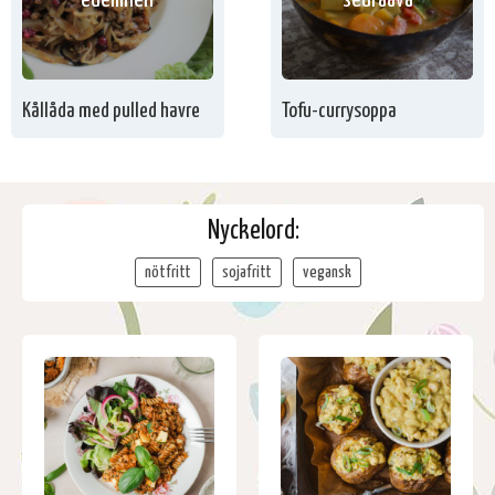
edellinen
seuraava
Kållåda med pulled havre
Tofu-currysoppa
Nyckelord:
nötfritt
sojafritt
vegansk