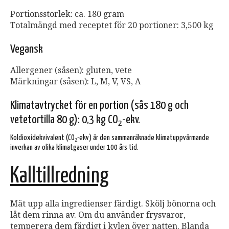
Portionsstorlek: ca. 180 gram
Totalmängd med receptet för 20 portioner: 3,500 kg
Vegansk
Allergener (såsen): gluten, vete
Märkningar (såsen): L, M, V, VS, A
Klimatavtrycket för en portion (sås 180 g och
vetetortilla 80 g): 0,3 kg CO
-ekv.
2
Koldioxidekvivalent (CO
-ekv) är den sammanräknade klimatuppvärmande
2
inverkan av olika klimatgaser under 100 års tid.
Kalltillredning
Mät upp alla ingredienser färdigt. Skölj bönorna och
låt dem rinna av. Om du använder frysvaror,
temperera dem färdigt i kylen över natten. Blanda