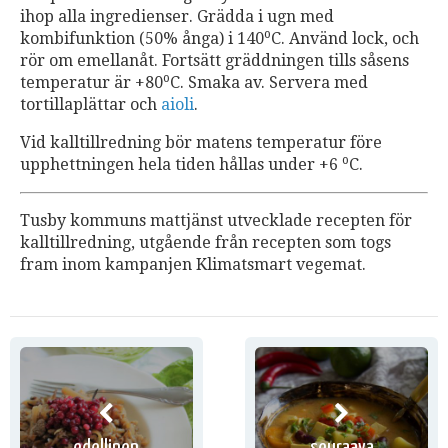
ihop alla ingredienser. Grädda i ugn med
o
kombifunktion (50% ånga) i 140
C. Använd lock, och
rör om emellanåt. Fortsätt gräddningen tills såsens
o
temperatur är +80
C. Smaka av. Servera med
tortillaplättar och
aioli
.
Vid kalltillredning bör matens temperatur före
o
upphettningen hela tiden hållas under +6
C.
Tusby kommuns mattjänst utvecklade recepten för
kalltillredning, utgående från recepten som togs
fram inom kampanjen Klimatsmart vegemat.