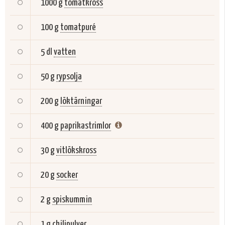
1000 g
tomatkross
100 g
tomatpuré
5 dl
vatten
50 g
rypsolja
200 g
löktärningar
400 g
paprikastrimlor
30 g
vitlökskross
20 g
socker
2 g
spiskummin
1 g
chilipulver