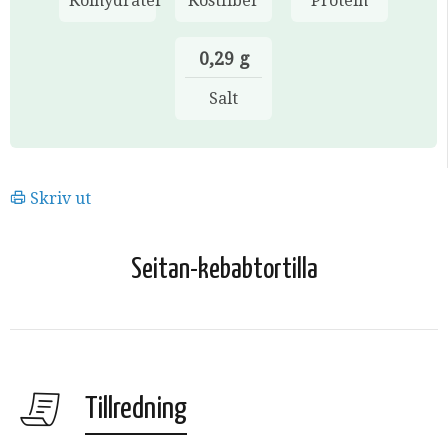
Kolhydrater
Kostfiber
Protein
0,29 g
Salt
Skriv ut
Seitan-kebabtortilla
Tillredning