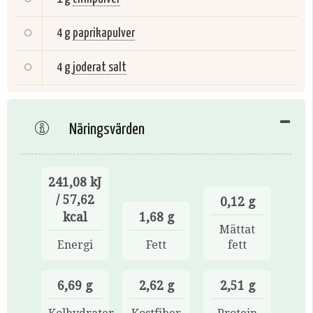
4 g
paprikapulver
4 g
joderat salt
Näringsvärden
241,08 kJ
/ 57,62
0,12 g
kcal
1,68 g
Mättat
Energi
Fett
fett
6,69 g
2,62 g
2,51 g