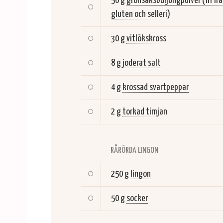
50 g
grönsaksbuljongpulver (fri fr
gluten och selleri)
30 g
vitlökskross
8 g
joderat salt
4 g
krossad svartpeppar
2 g
torkad timjan
RÅRÖRDA LINGON
250 g
lingon
50 g
socker