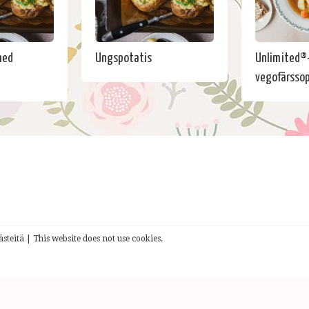
med
Ungspotatis
Unlimited®
vegofärsso
steitä | This website does not use cookies.