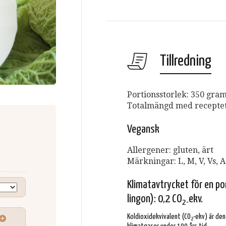
Tillredning
Portionsstorlek: 350 gra
Totalmängd med receptet 
Vegansk
Allergener: gluten, ärt
Märkningar: L, M, V, Vs, A
Klimatavtrycket för en po
lingon): 0,2 CO
ekv.
2-
Koldioxidekvivalent (CO
-ekv) är de
2