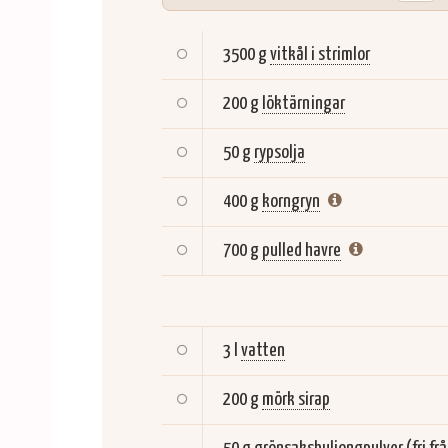
3500 g
vitkål i strimlor
200 g
löktärningar
50 g
rypsolja
400 g
korngryn
700 g
pulled havre
3 l
vatten
200 g
mörk sirap