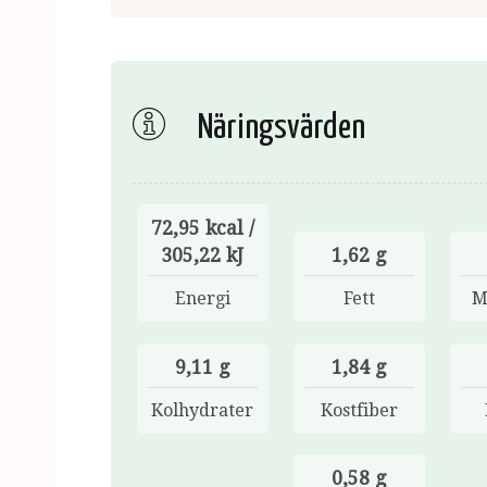
Näringsvärden
72,95 kcal /
305,22 kJ
1,62 g
Energi
Fett
M
9,11 g
1,84 g
Kolhydrater
Kostfiber
0,58 g