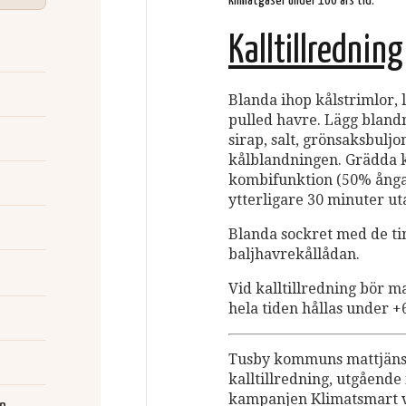
klimatgaser under 100 års tid.
Kalltillredning
Blanda ihop kålstrimlor, 
pulled havre. Lägg blandn
sirap, salt, grönsaksbulj
kålblandningen. Grädda kå
kombifunktion (50% ånga)
ytterligare 30 minuter ut
Blanda sockret med de ti
baljhavrekållådan.
Vid kalltillredning bör 
hela tiden hållas under 
Tusby kommuns mattjänst
kalltillredning, utgåend
kampanjen Klimatsmart 