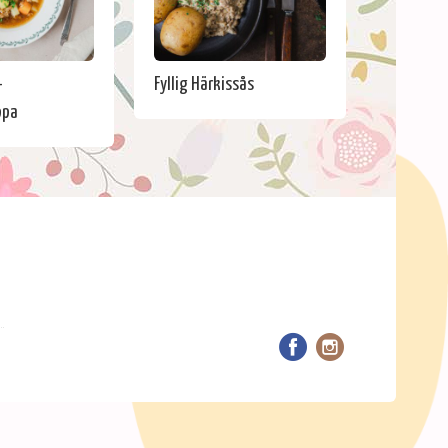
-
Fyllig Härkissås
ppa