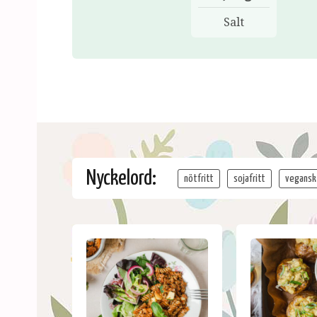
Salt
Nyckelord:
nötfritt
sojafritt
vegansk