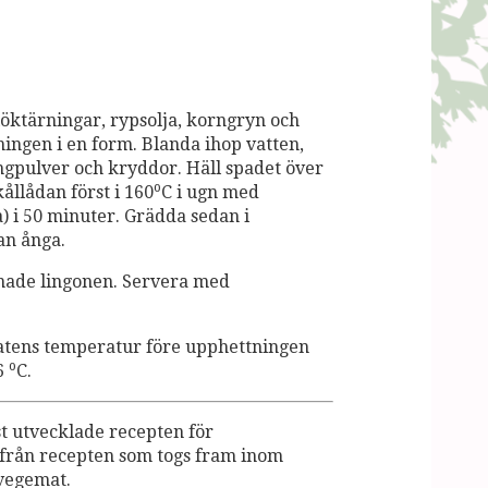
löktärningar, rypsolja, korngryn och
ingen i en form. Blanda ihop vatten,
ongpulver och kryddor. Häll spadet över
o
llådan först i 160
C i ugn med
 i 50 minuter. Grädda sedan i
an ånga.
nade lingonen. Servera med
matens temperatur före upphettningen
o
+6
C.
 utvecklade recepten för
e från recepten som togs fram inom
vegemat.