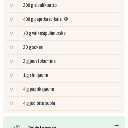
200 g
sipulikuutio
400 g
paprikasuikale
30 g
valkosipulimurska
20 g
sokeri
2 g
juustokumina
1 g
chilijauhe
4 g
paprikajauhe
4 g
jodioitu suola