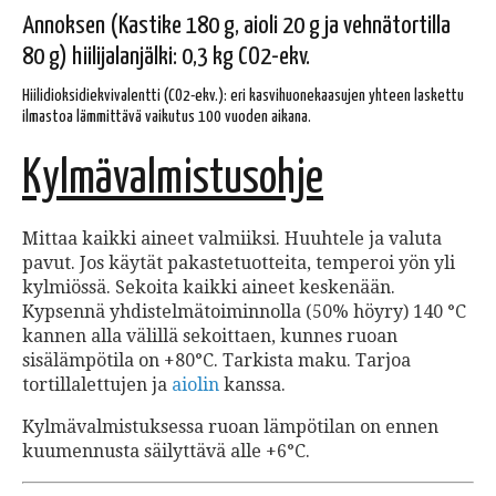
Annoksen (Kastike 180 g, aioli 20 g ja vehnätortilla
80 g) hiilijalanjälki: 0,3 kg CO2-ekv.
Hiilidioksidiekvivalentti (CO2-ekv.): eri kasvihuonekaasujen yhteen laskettu
ilmastoa lämmittävä vaikutus 100 vuoden aikana.
Kylmävalmistusohje
Mittaa kaikki aineet valmiiksi. Huuhtele ja valuta
pavut. Jos käytät pakastetuotteita, temperoi yön yli
kylmiössä. Sekoita kaikki aineet keskenään.
Kypsennä yhdistelmätoiminnolla (50% höyry) 140 °C
kannen alla välillä sekoittaen, kunnes ruoan
sisälämpötila on +80°C. Tarkista maku. Tarjoa
tortillalettujen ja
aiolin
kanssa.
Kylmävalmistuksessa ruoan lämpötilan on ennen
kuumennusta säilyttävä alle +6°C.