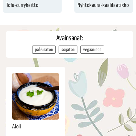
Tofu-currykeitto
Nyhtökaura-kaalilaatikko
Avainsanat:
pähkinätön
soijaton
vegaaninen
Aioli