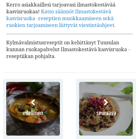
Kerro asiakkaillesi tarjoavasi ilmastokestävää
kasvisruokaa!
Katso säännöt Ilmastokestävä
kasvisruoka -reseptien muokkaamiseen sekä
ruokien tarjoamiseen liittyvät viestintäohjeet
.
Kylmävalmistusreseptit on kehittänyt Tuusulan
kunnan ruokapalvelut Ilmastokestävä kasvisruoka -
reseptiikan pohjalta.
edellinen
seuraava