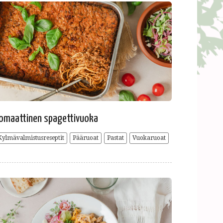
omaattinen spagettivuoka
Kylmävalmistusreseptit
Pääruoat
Pastat
Vuokaruoat