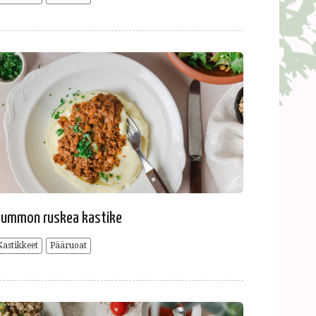
ummon ruskea kastike
Kastikkeet
Pääruoat