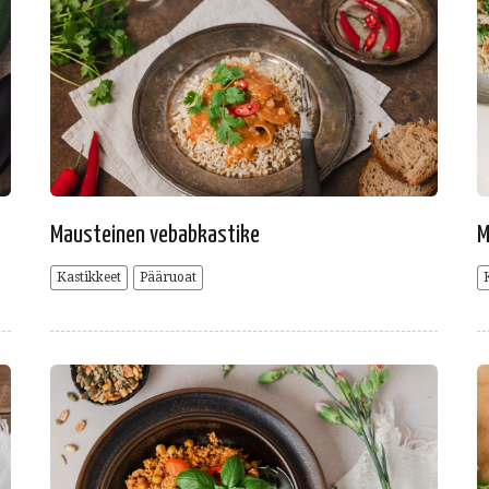
Mausteinen vebabkastike
M
Kastikkeet
Pääruoat