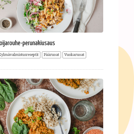
oijarouhe-perunakiusaus
Kylmävalmistusreseptit
Pääruoat
Vuokaruoat