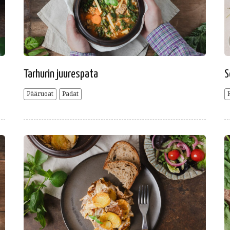
Tarhurin juurespata
S
Pääruoat
Padat