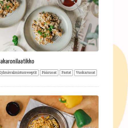
akaronilaatikko
Kylmävalmistusreseptit
Pääruoat
Pastat
Vuokaruoat