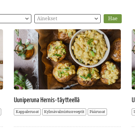
Ainekset
Uuniperuna Hernis-täytteellä
U
Kappaleruoat
Kylmävalmistusreseptit
Pääruoat