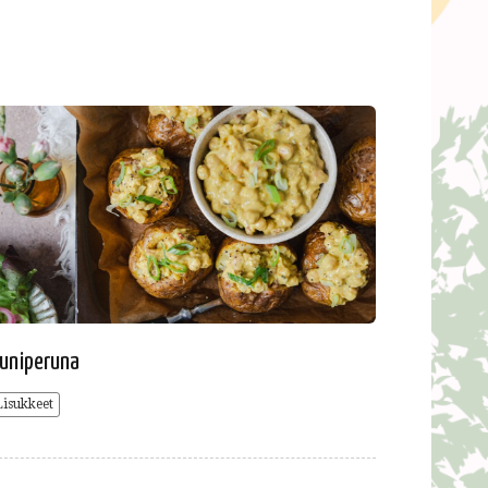
uniperuna
Lisukkeet