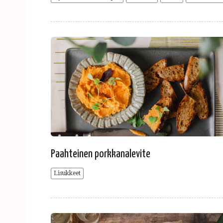
Paahteinen porkkanalevite
Lisukkeet