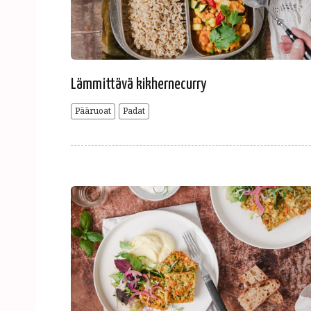
Lämmittävä kikhernecurry
Pääruoat
Padat