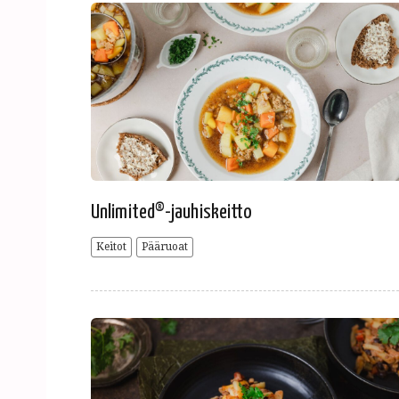
Unlimited®-jauhiskeitto
Keitot
Pääruoat