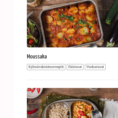
Moussaka
Kylmävalmistusreseptit
Pääruoat
Vuokaruoat