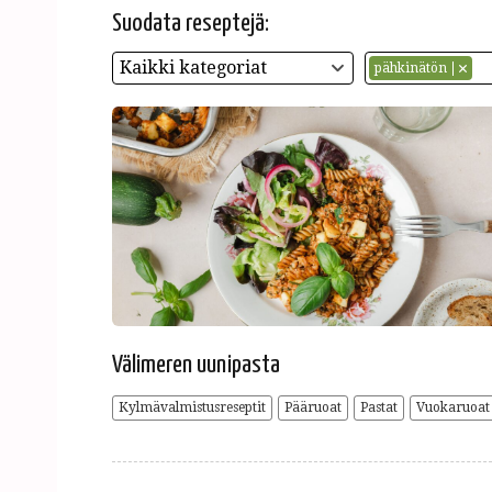
Suodata reseptejä:
Kaikki kategoriat
pähkinätön
Välimeren uunipasta
Kylmävalmistusreseptit
Pääruoat
Pastat
Vuokaruoat