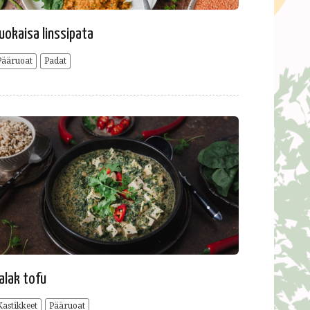
uokaisa linssipata
Pääruoat
Padat
alak tofu
Kastikkeet
Pääruoat