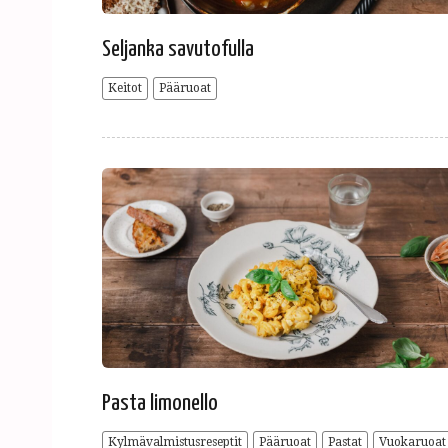
Seljanka savutofulla
Keitot
Pääruoat
Pasta limonello
Kylmävalmistusreseptit
Pääruoat
Pastat
Vuokaruoat