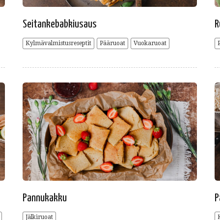
Seitankebabkiusaus
R
Kylmävalmistusreseptit
Pääruoat
Vuokaruoat
Pannukakku
P
Jälkiruoat