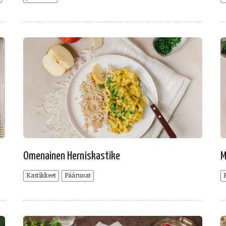
Omenainen Herniskastike
M
Kastikkeet
Pääruoat