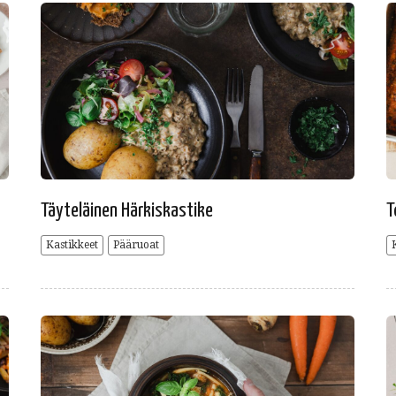
Täyteläinen Härkiskastike
T
Kastikkeet
Pääruoat