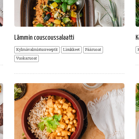
Lämmin couscoussalaatti
K
Kylmävalmistusreseptit
Lisukkeet
Pääruoat
Vuokaruoat