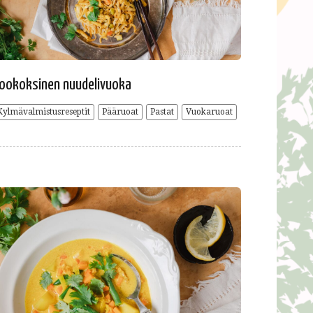
ookoksinen nuudelivuoka
Kylmävalmistusreseptit
Pääruoat
Pastat
Vuokaruoat