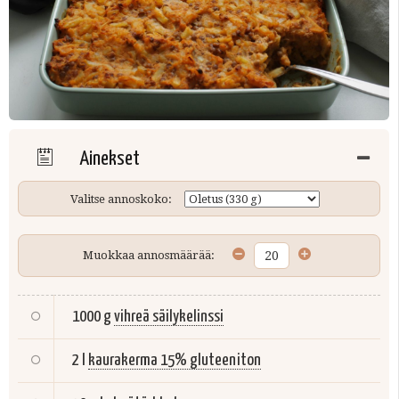
Ainekset
Valitse annoskoko:
Muokkaa annosmäärää:
1000 g
vihreä säilykelinssi
2 l
kaurakerma 15% gluteeniton