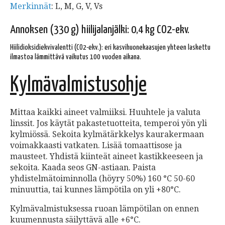
Merkinnät
: L, M, G, V, Vs
Annoksen (330 g) hiilijalanjälki: 0,4 kg CO2-ekv.
Hiilidioksidiekvivalentti (CO2-ekv.): eri kasvihuonekaasujen yhteen laskettu
ilmastoa lämmittävä vaikutus 100 vuoden aikana.
Kylmävalmistusohje
Mittaa kaikki aineet valmiiksi. Huuhtele ja valuta
linssit. Jos käytät pakastetuotteita, temperoi yön yli
kylmiössä. Sekoita kylmätärkkelys kaurakermaan
voimakkaasti vatkaten. Lisää tomaattisose ja
mausteet. Yhdistä kiinteät aineet kastikkeeseen ja
sekoita. Kaada seos GN-astiaan. Paista
yhdistelmätoiminnolla (höyry 50%) 160 °C 50-60
minuuttia, tai kunnes lämpötila on yli +80°C.
Kylmävalmistuksessa ruoan lämpötilan on ennen
kuumennusta säilyttävä alle +6°C.