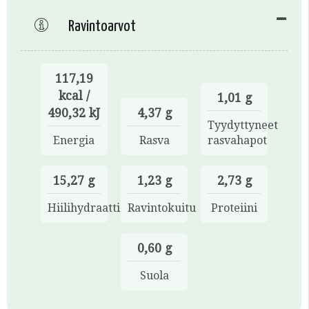
Ravintoarvot
117,19
kcal /
1,01 g
490,32 kJ
4,37 g
Tyydyttyneet
Energia
Rasva
rasvahapot
15,27 g
1,23 g
2,73 g
Hiilihydraatti
Ravintokuitu
Proteiini
0,60 g
Suola