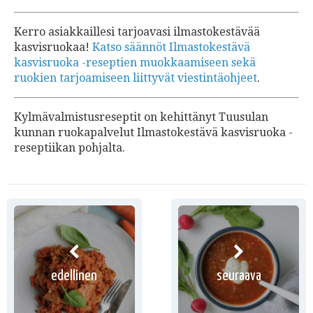
Kerro asiakkaillesi tarjoavasi ilmastokestävää
kasvisruokaa!
Katso säännöt Ilmastokestävä
kasvisruoka -reseptien muokkaamiseen sekä
ruokien tarjoamiseen liittyvät viestintäohjeet
.
Kylmävalmistusreseptit on kehittänyt Tuusulan
kunnan ruokapalvelut Ilmastokestävä kasvisruoka -
reseptiikan pohjalta.
edellinen
seuraava