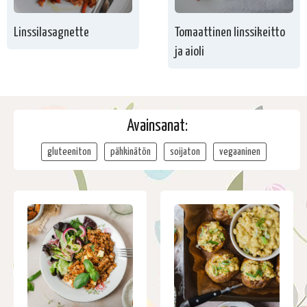
Linssilasagnette
Tomaattinen linssikeitto
ja aioli
Avainsanat:
gluteeniton
pähkinätön
soijaton
vegaaninen