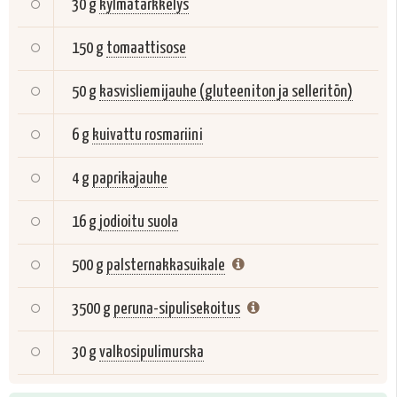
30 g
kylmätärkkelys
150 g
tomaattisose
50 g
kasvisliemijauhe (gluteeniton ja selleritön)
6 g
kuivattu rosmariini
4 g
paprikajauhe
16 g
jodioitu suola
500 g
palsternakkasuikale
3500 g
peruna-sipulisekoitus
30 g
valkosipulimurska