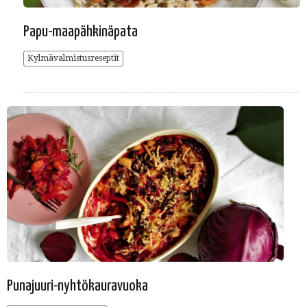
Papu-maapähkinäpata
Kylmävalmistusreseptit
Punajuuri-nyhtökauravuoka