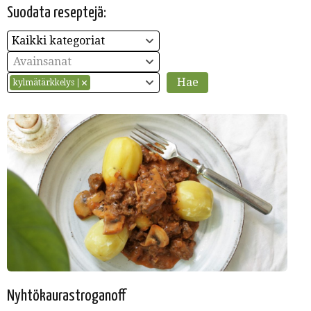
Suodata reseptejä:
Kaikki kategoriat
Avainsanat
kylmätärkkelys
Nyhtökaurastroganoff