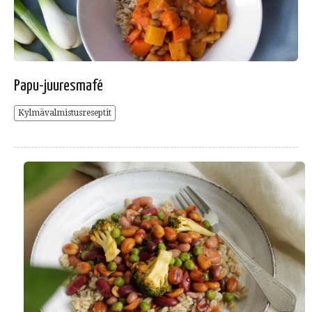
Papu-juuresmafé
Kylmävalmistusreseptit