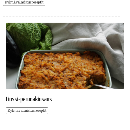
Kylmävalmistusreseptit
Linssi-perunakiusaus
Kylmävalmistusreseptit