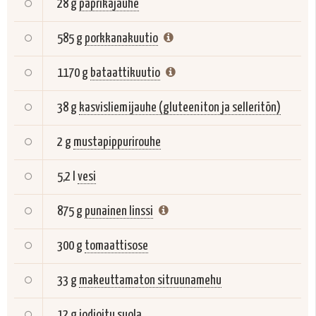
28 g
paprikajauhe
585 g
porkkanakuutio
1170 g
bataattikuutio
38 g
kasvisliemijauhe (gluteeniton ja selleritön)
2 g
mustapippurirouhe
5,2 l
vesi
875 g
punainen linssi
300 g
tomaattisose
33 g
makeuttamaton sitruunamehu
12 g
jodioitu suola