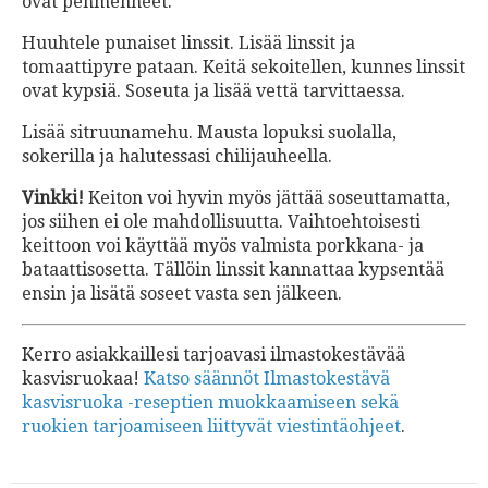
ovat pehmenneet.
Huuhtele punaiset linssit. Lisää linssit ja
tomaattipyre pataan. Keitä sekoitellen, kunnes linssit
ovat kypsiä. Soseuta ja lisää vettä tarvittaessa.
Lisää sitruunamehu. Mausta lopuksi suolalla,
sokerilla ja halutessasi chilijauheella.
Vinkki!
Keiton voi hyvin myös jättää soseuttamatta,
jos siihen ei ole mahdollisuutta. Vaihtoehtoisesti
keittoon voi käyttää myös valmista porkkana- ja
bataattisosetta. Tällöin linssit kannattaa kypsentää
ensin ja lisätä soseet vasta sen jälkeen.
Kerro asiakkaillesi tarjoavasi ilmastokestävää
kasvisruokaa!
Katso säännöt Ilmastokestävä
kasvisruoka -reseptien muokkaamiseen sekä
ruokien tarjoamiseen liittyvät viestintäohjeet
.