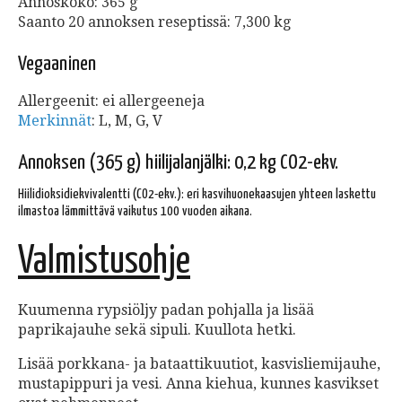
Annoskoko: 365 g
Saanto 20 annoksen reseptissä: 7,300 kg
Vegaaninen
Allergeenit: ei allergeeneja
Merkinnät
:
L, M, G, V
Annoksen (365 g) hiilijalanjälki: 0,2 kg CO2-ekv.
Hiilidioksidiekvivalentti (CO2-ekv.): eri kasvihuonekaasujen yhteen laskettu
ilmastoa lämmittävä vaikutus 100 vuoden aikana.
Valmistusohje
Kuumenna rypsiöljy padan pohjalla ja lisää
paprikajauhe sekä sipuli. Kuullota hetki.
Lisää porkkana- ja bataattikuutiot, kasvisliemijauhe,
mustapippuri ja vesi. Anna kiehua, kunnes kasvikset