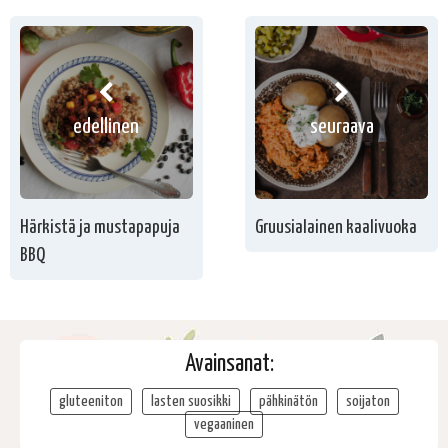
edellinen
seuraava
Härkistä ja mustapapuja
Gruusialainen kaalivuoka
BBQ
Avainsanat:
gluteeniton
lasten suosikki
pähkinätön
soijaton
vegaaninen