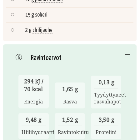
15 g
sokeri
2 g
chilijauhe
Ravintoarvot
294 kJ /
0,13 g
70 kcal
1,65 g
Tyydyttyneet
Energia
Rasva
rasvahapot
9,48 g
1,52 g
3,50 g
Hiilihydraatti
Ravintokuitu
Proteiini