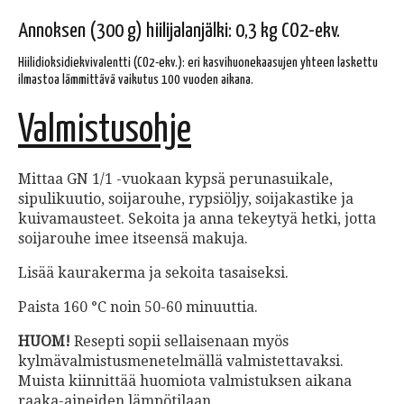
Annoksen (300 g) hiilijalanjälki: 0,3 kg CO2-ekv.
Hiilidioksidiekvivalentti (CO2-ekv.): eri kasvihuonekaasujen yhteen laskettu
ilmastoa lämmittävä vaikutus 100 vuoden aikana.
Valmistusohje
Mittaa GN 1/1 -vuokaan kypsä perunasuikale,
sipulikuutio, soijarouhe, rypsiöljy, soijakastike ja
kuivamausteet. Sekoita ja anna tekeytyä hetki, jotta
soijarouhe imee itseensä makuja.
Lisää kaurakerma ja sekoita tasaiseksi.
Paista 160 °C noin 50-60 minuuttia.
HUOM
!
Resepti sopii sellaisenaan myös
kylmävalmistusmenetelmällä valmistettavaksi.
Muista kiinnittää huomiota valmistuksen aikana
raaka-aineiden lämpötilaan.