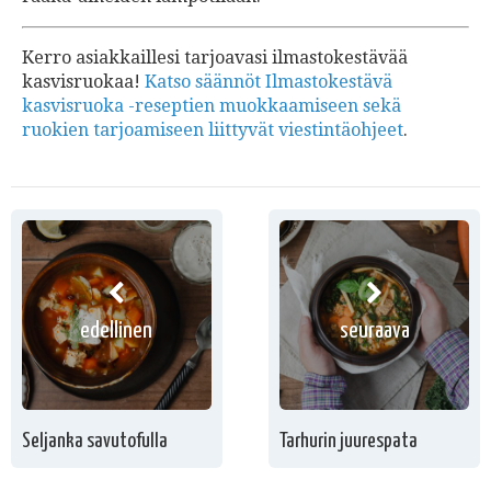
Kerro asiakkaillesi tarjoavasi ilmastokestävää
kasvisruokaa!
Katso säännöt Ilmastokestävä
kasvisruoka -reseptien muokkaamiseen sekä
ruokien tarjoamiseen liittyvät viestintäohjeet
.
edellinen
seuraava
Seljanka savutofulla
Tarhurin juurespata