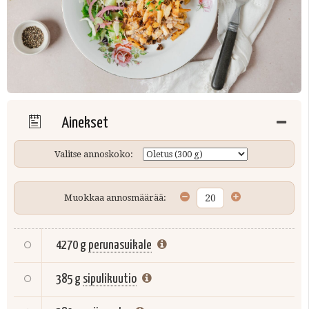
Ainekset
Valitse annoskoko:
Muokkaa annosmäärää:
4270 g
perunasuikale
385 g
sipulikuutio