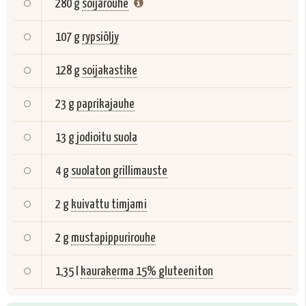
280 g
soijarouhe
107 g
rypsiöljy
128 g
soijakastike
23 g
paprikajauhe
13 g
jodioitu suola
4 g
suolaton grillimauste
2 g
kuivattu timjami
2 g
mustapippurirouhe
1,35 l
kaurakerma 15% gluteeniton