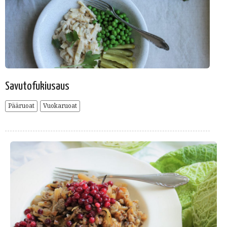
Savutofukiusaus
Pääruoat
Vuokaruoat