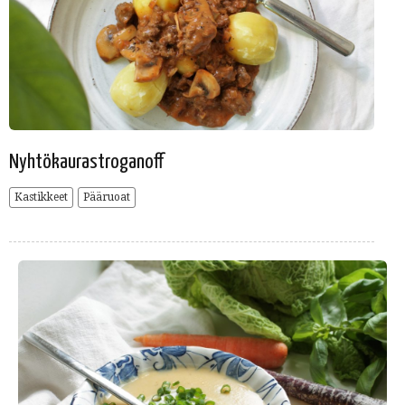
Nyhtökaurastroganoff
Kastikkeet
Pääruoat