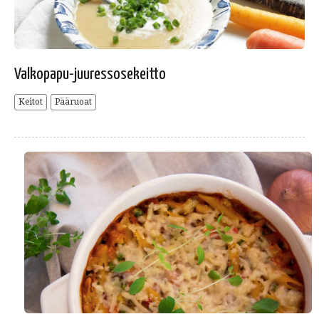
Valkopapu-juuressosekeitto
Keitot
Pääruoat