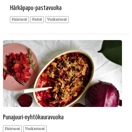
Härkäpapu-pastavuoka
Pääruoat
Pastat
Vuokaruoat
Punajuuri-nyhtökauravuoka
Pääruoat
Vuokaruoat