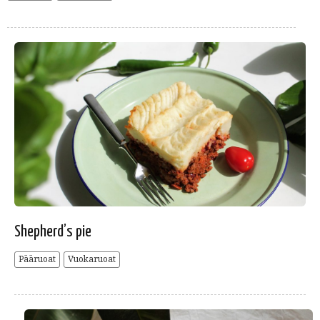
Shepherd’s pie
Pääruoat
Vuokaruoat