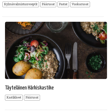
Kylmävalmistusreseptit
Pääruoat
Pastat
Vuokaruoat
Täyteläinen Härkiskastike
Kastikkeet
Pääruoat