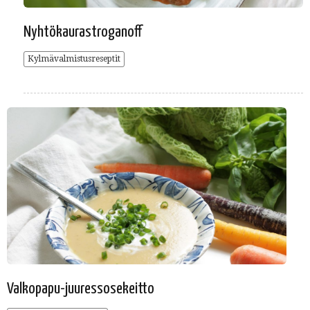
Nyhtökaurastroganoff
Kylmävalmistusreseptit
Valkopapu-juuressosekeitto