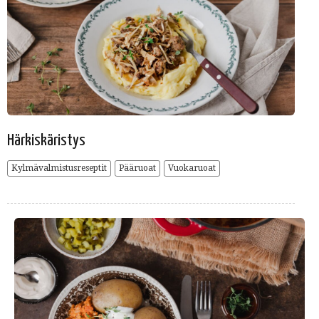
Härkiskäristys
Kylmävalmistusreseptit
Pääruoat
Vuokaruoat