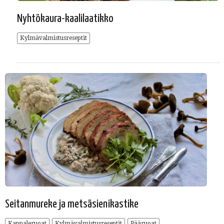
Nyhtökaura-kaalilaatikko
Kylmävalmistusreseptit
Seitanmureke ja metsäsienikastike
Kappaleruoat
Kylmävalmistusreseptit
Pääruoat