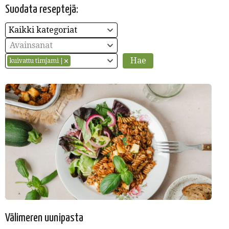
Suodata reseptejä:
Kaikki kategoriat
Avainsanat
kuivattu timjami
Välimeren uunipasta