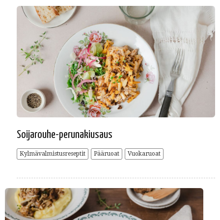
Soijarouhe-perunakiusaus
Kylmävalmistusreseptit
Pääruoat
Vuokaruoat