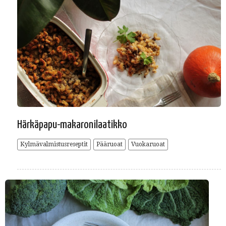
Härkäpapu-makaronilaatikko
Kylmävalmistusreseptit
Pääruoat
Vuokaruoat