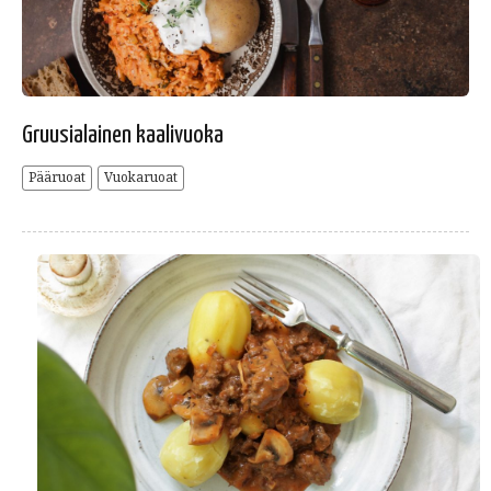
Gruusialainen kaalivuoka
Pääruoat
Vuokaruoat