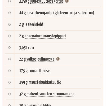
1150 g
juureskuutiosekoitus
44 g
kasvisliemijauhe (gluteeniton ja selleritön)
2 g
laakerinlehti
2 g
kokonainen maustepippuri
3,65 l
vesi
22 g
valkosipulimurska
175 g
tomaattisose
159 g
maustekurkkukuutio
32 g
makeuttamaton sitruunamehu
19 g
punaviinietikka