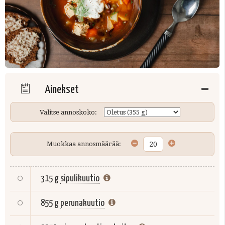
Ainekset
Valitse annoskoko:
Muokkaa annosmäärää:
315 g
sipulikuutio
855 g
perunakuutio