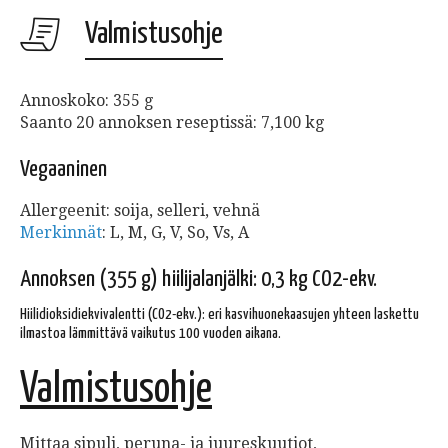
Valmistusohje
Annoskoko: 355 g
Saanto 20 annoksen reseptissä: 7,100 kg
Vegaaninen
Allergeenit: soija, selleri, vehnä
Merkinnät
:
L, M, G, V, So, Vs, A
Annoksen (355 g) hiilijalanjälki: 0,3 kg CO2-ekv.
Hiilidioksidiekvivalentti (CO2-ekv.): eri kasvihuonekaasujen yhteen laskettu
ilmastoa lämmittävä vaikutus 100 vuoden aikana.
Valmistusohje
Mittaa sipuli, peruna- ja juureskuutiot,