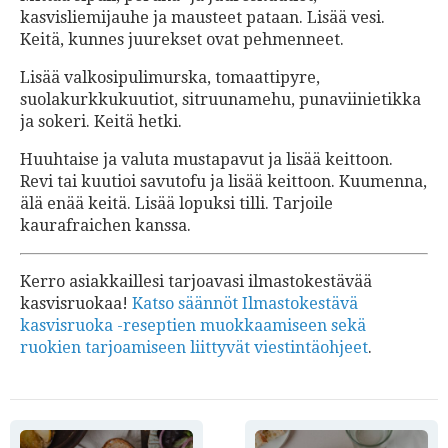
kasvisliemijauhe ja mausteet pataan. Lisää vesi.
Keitä, kunnes juurekset ovat pehmenneet.
Lisää valkosipulimurska, tomaattipyre,
suolakurkkukuutiot, sitruunamehu, punaviinietikka
ja sokeri. Keitä hetki.
Huuhtaise ja valuta mustapavut ja lisää keittoon.
Revi tai kuutioi savutofu ja lisää keittoon. Kuumenna,
älä enää keitä. Lisää lopuksi tilli. Tarjoile
kaurafraichen kanssa.
Kerro asiakkaillesi tarjoavasi ilmastokestävää
kasvisruokaa!
Katso säännöt Ilmastokestävä
kasvisruoka -reseptien muokkaamiseen sekä
ruokien tarjoamiseen liittyvät viestintäohjeet
.