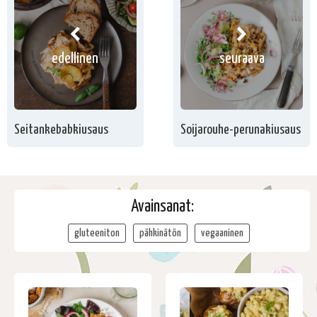
edellinen
seuraava
Seitankebabkiusaus
Soijarouhe-perunakiusaus
Avainsanat:
gluteeniton
pähkinätön
vegaaninen