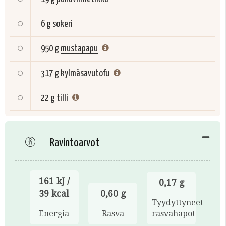
6 g
sokeri
950 g
mustapapu
317 g
kylmäsavutofu
22 g
tilli
Ravintoarvot
161 kJ /
0,17 g
39 kcal
0,60 g
Tyydyttyneet
Energia
Rasva
rasvahapot