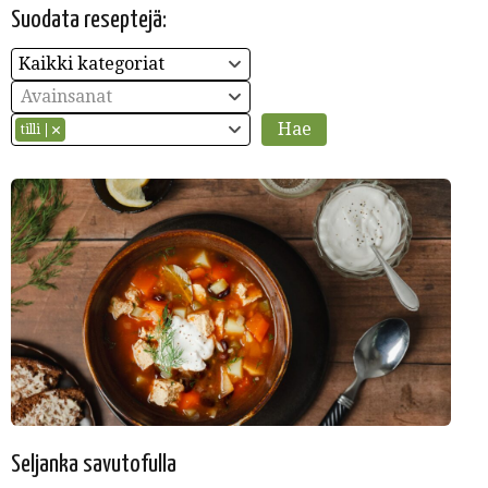
Suodata reseptejä:
Kaikki kategoriat
Avainsanat
tilli
Seljanka savutofulla