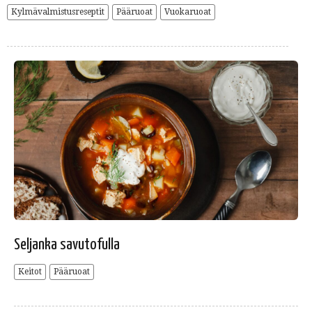
Kylmävalmistusreseptit
Pääruoat
Vuokaruoat
Seljanka savutofulla
Keitot
Pääruoat