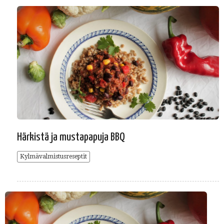
Härkistä ja mustapapuja BBQ
Kylmävalmistusreseptit