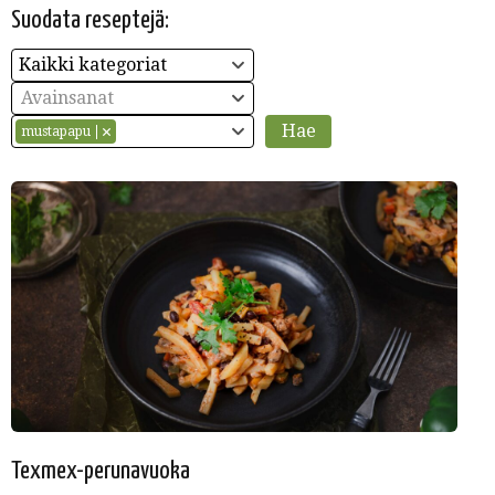
Suodata reseptejä:
Kaikki kategoriat
Avainsanat
mustapapu
Texmex-perunavuoka