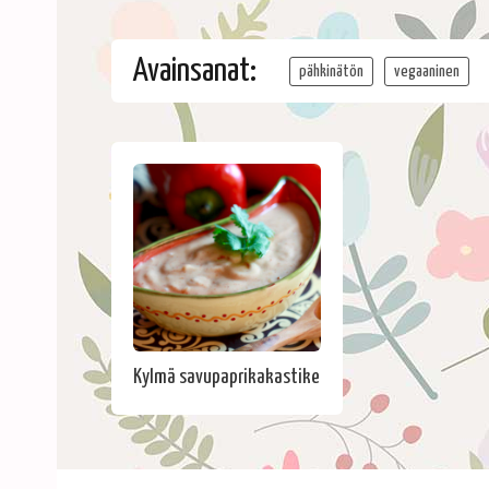
Avainsanat:
pähkinätön
vegaaninen
Kylmä savupaprikakastike