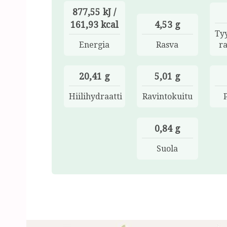
877,55 kJ /
161,93 kcal
4,53 g
Ty
Energia
Rasva
r
20,41 g
5,01 g
Hiilihydraatti
Ravintokuitu
0,84 g
Suola