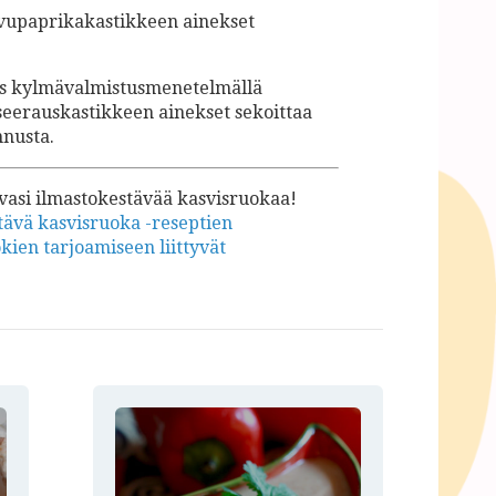
avupaprikakastikkeen ainekset
ös kylmävalmistusmenetelmällä
seerauskastikkeen ainekset sekoittaa
nusta.
avasi ilmastokestävää kasvisruokaa!
tävä kasvisruoka -reseptien
en tarjoamiseen liittyvät