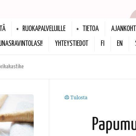
TÄ
RUOKAPALVELUILLE
TIETOA
AJANKOHT
UNASRAVINTOLASI!
YHTEYSTIEDOT
FI
EN
prikakastike
Tulosta
Papumu