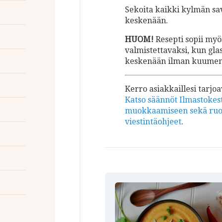
Sekoita kaikki kylmän s
keskenään.
HUOM!
Resepti sopii my
valmistettavaksi, kun gla
keskenään ilman kuumen
Kerro asiakkaillesi tarjo
Katso säännöt Ilmastokes
muokkaamiseen sekä ruoki
viestintäohjeet
.