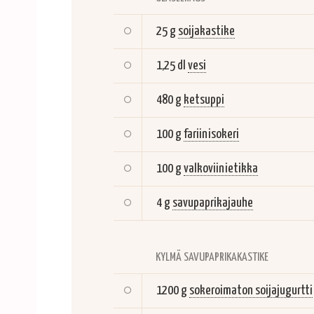
25 g
soijakastike
1,25 dl
vesi
480 g
ketsuppi
100 g
fariinisokeri
100 g
valkoviinietikka
4 g
savupaprikajauhe
KYLMÄ SAVUPAPRIKAKASTIKE
1200 g
sokeroimaton soijajugurtti