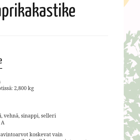
prikakastike
e
a
issä: 2,800 kg
i, vehnä, sinappi, selleri
, A
avintoarvot koskevat vain