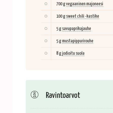
700 g
vegaaninen majoneesi
100 g
sweet chili -kastike
5 g
savupaprikajauhe
5 g
mustapippurirouhe
8 g
jodioitu suola
Ravintoarvot