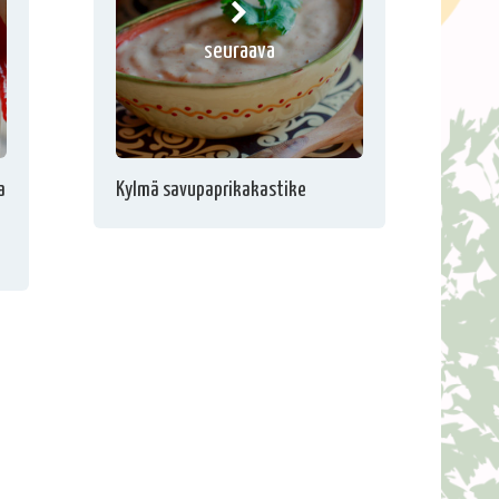
seuraava
a
Kylmä savupaprikakastike