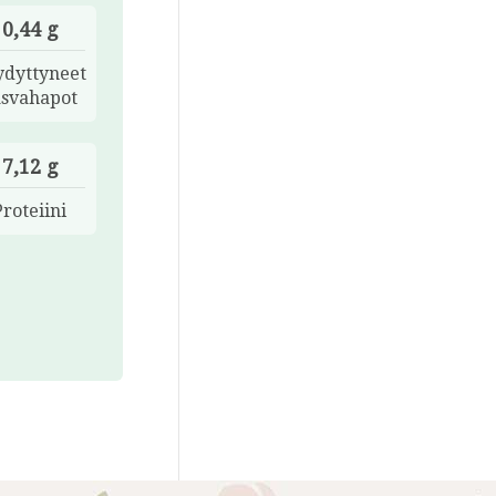
0,44 g
ydyttyneet
asvahapot
7,12 g
Proteiini