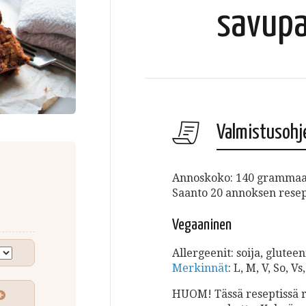
savupa
Valmistusohj
Annoskoko: 140 gramma
Saanto 20 annoksen resept
Vegaaninen
Allergeenit: soija, gluteen
Merkinnät
: L, M, V, So, Vs
HUOM! Tässä reseptissä r