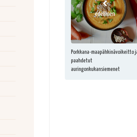
edellinen
Porkkana-maapähkinävoikeitto j
paahdetut
auringonkukansiemenet