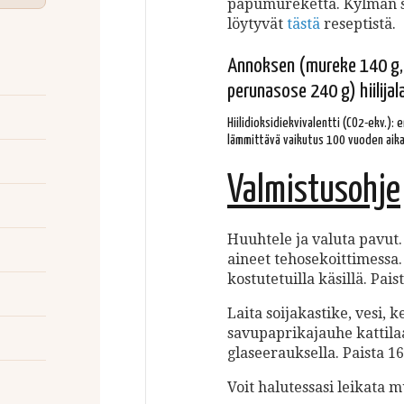
papumureketta. Kylmän s
löytyvät
tästä
reseptistä.
Annoksen (mureke 140 g, 
perunasose 240 g) hiilijala
Hiilidioksidiekvivalentti (CO2-ekv.):
lämmittävä vaikutus 100 vuoden aika
Valmistusohje
Huuhtele ja valuta pavut
aineet tehosekoittimessa
kostutetuilla käsillä. Pai
Laita soijakastike, vesi, k
savupaprikajauhe kattila
glaseerauksella. Paista 16
Voit halutessasi leikata 