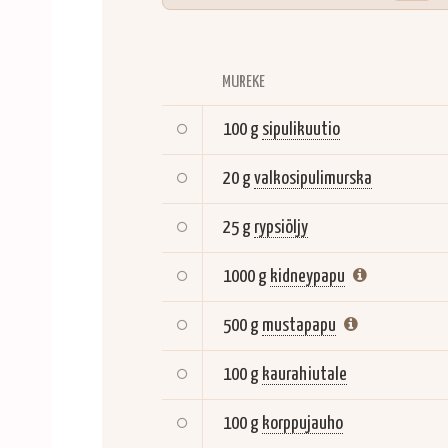
MUREKE
100 g
sipulikuutio
20 g
valkosipulimurska
25 g
rypsiöljy
1000 g
kidneypapu
500 g
mustapapu
100 g
kaurahiutale
100 g
korppujauho