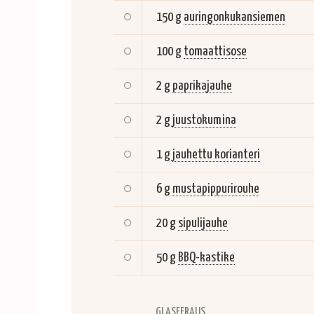
150 g
auringonkukansiemen
100 g
tomaattisose
2 g
paprikajauhe
2 g
juustokumina
1 g
jauhettu korianteri
6 g
mustapippurirouhe
20 g
sipulijauhe
50 g
BBQ-kastike
GLASEERAUS