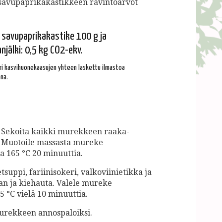
avupaprikakastikkeen ravintoarvot
savupaprikakastike 100 g ja
njälki: 0,5 kg CO2-ekv.
 eri kasvihuonekaasujen yhteen laskettu ilmastoa
na.
. Sekoita kaikki murekkeen raaka-
. Muotoile massasta mureke
sta 165 °C 20 minuuttia.
etsuppi, fariinisokeri, valkoviinietikka ja
an ja kiehauta. Valele mureke
5 °C vielä 10 minuuttia.
murekkeen annospaloiksi.