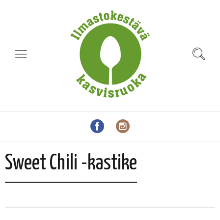
Sweet Chili -kastike