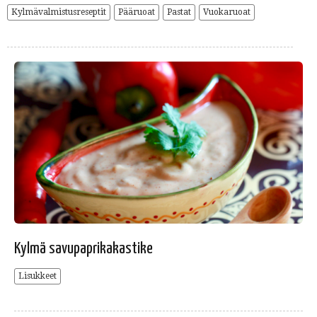
Kylmävalmistusreseptit
Pääruoat
Pastat
Vuokaruoat
Kylmä savupaprikakastike
Lisukkeet