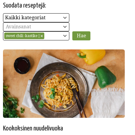
Suodata reseptejä:
Kaikki kategoriat
Avainsanat
sweet chili -kastike
Kookoksinen nuudelivuoka