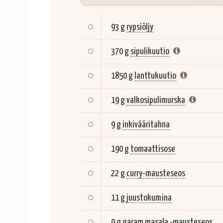
93 g
rypsiöljy
370 g
sipulikuutio
1850 g
lanttukuutio
19 g
valkosipulimurska
9 g
inkivääritahna
190 g
tomaattisose
22 g
curry-mausteseos
11 g
juustokumina
9 g
garam masala -mausteseos