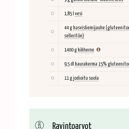
1,85 l
vesi
44 g
kasvisliemijauhe (gluteeniton
selleritön)
1400 g
kikherne
9,5 dl
kaurakerma 15% gluteenito
11 g
jodioitu suola
Ravintoarvot