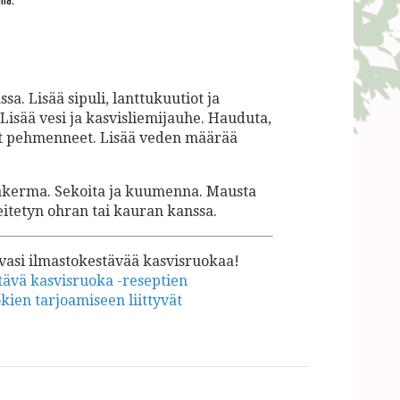
na.
a. Lisää sipuli, lanttukuutiot ja
 Lisää vesi ja kasvisliemijauhe. Hauduta,
at pehmenneet. Lisää veden määrää
rakerma. Sekoita ja kuumenna. Mausta
keitetyn ohran tai kauran kanssa.
avasi ilmastokestävää kasvisruokaa!
tävä kasvisruoka -reseptien
en tarjoamiseen liittyvät