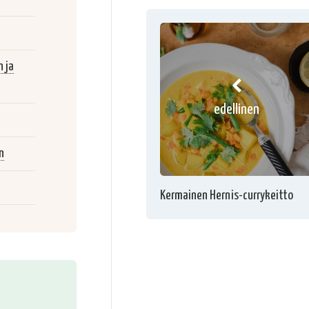
 ja
edellinen
n
Kermainen Hernis-currykeitto