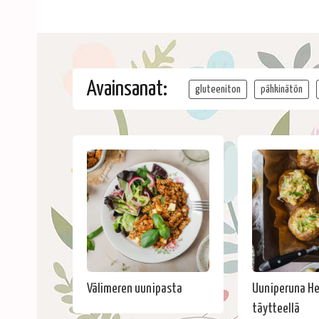
Avainsanat:
gluteeniton
pähkinätön
Välimeren uunipasta
Uuniperuna He
täytteellä