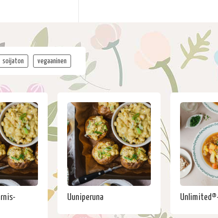
soijaton
vegaaninen
rnis-
Uuniperuna
Unlimited®-