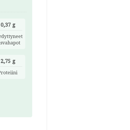
0,37 g
ydyttyneet
asvahapot
2,75 g
Proteiini