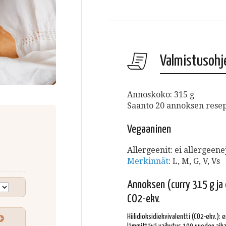
Valmistusohj
Annoskoko: 315 g
Saanto 20 annoksen resept
Vegaaninen
Allergeenit: ei allergeene
Merkinnät
:
L, M, G, V, Vs
Annoksen (curry 315 g ja o
CO2-ekv.
Hiilidioksidiekvivalentti (CO2-ekv.):