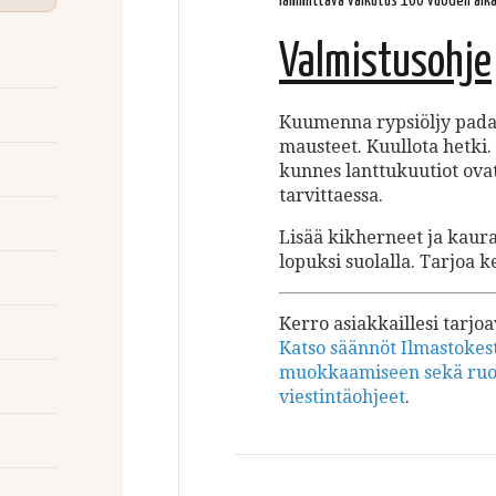
lämmittävä vaikutus 100 vuoden aika
Valmistusohje
Kuumenna rypsiöljy padass
mausteet. Kuullota hetki.
kunnes lanttukuutiot ov
tarvittaessa.
Lisää kikherneet ja kau
lopuksi suolalla. Tarjoa 
Kerro asiakkaillesi tarjo
Katso säännöt Ilmastokes
muokkaamiseen sekä ruoki
viestintäohjeet
.