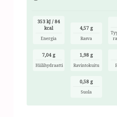
353 kJ / 84
kcal
4,57 g
Ty
Energia
Rasva
r
7,04 g
1,98 g
Hiilihydraatti
Ravintokuitu
0,58 g
Suola