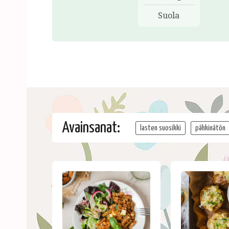
Suola
Avainsanat:
lasten suosikki
pähkinätön