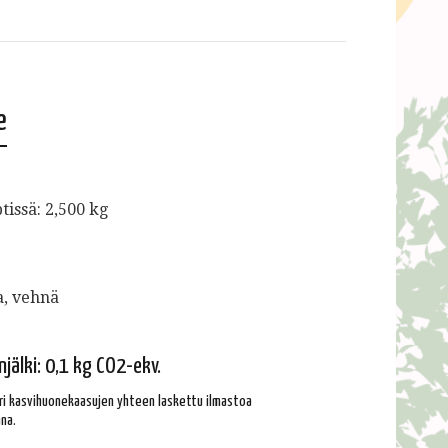
e
issä: 2,500 kg
ja, vehnä
njälki: 0,1 kg CO2-ekv.
 eri kasvihuonekaasujen yhteen laskettu ilmastoa
na.