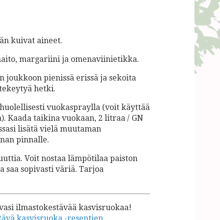
än kuivat aineet.
aito, margariini ja omenaviinietikka.
n joukkoon pienissä erissä ja sekoita
tekeytyä hetki.
uolellisesti vuokaspraylla (voit käyttää
). Kaada taikina vuokaan, 2 litraa / GN
essasi lisätä vielä muutaman
nan pinnalle.
uuttia. Voit nostaa lämpötilaa paiston
a saa sopivasti väriä. Tarjoa
avasi ilmastokestävää kasvisruokaa!
tävä kasvisruoka -reseptien