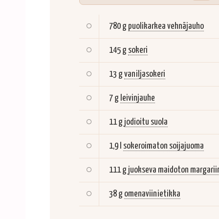
780 g
puolikarkea vehnäjauho
145 g
sokeri
13 g
vaniljasokeri
7 g
leivinjauhe
11 g
jodioitu suola
1,9 l
sokeroimaton soijajuoma
111 g
juokseva maidoton margarii
38 g
omenaviinietikka