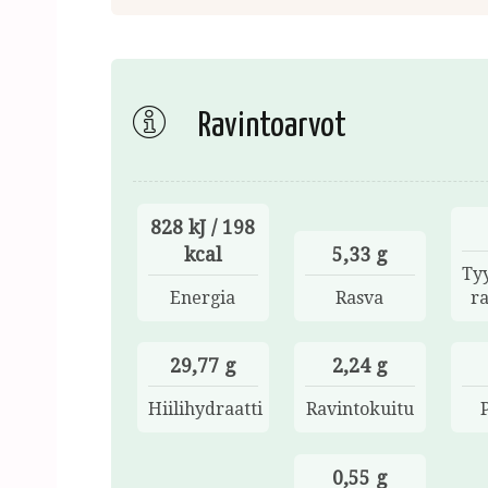
Ravintoarvot
828 kJ / 198
kcal
5,33 g
Ty
Energia
Rasva
r
29,77 g
2,24 g
Hiilihydraatti
Ravintokuitu
0,55 g