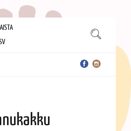
AISTA
SV
nnukakku