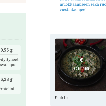
muokkaamiseen sekä ruoki
viestintäohjeet
.
0,56 g
ydyttyneet
asvahapot
edellinen
6,23 g
Proteiini
Palak tofu