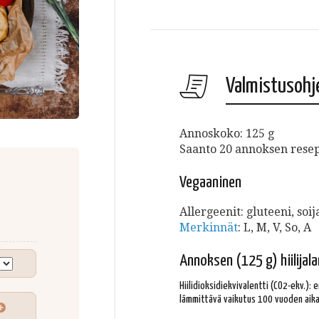
Valmistusohj
Annoskoko: 125 g
Saanto 20 annoksen resept
Vegaaninen
Allergeenit: gluteeni, soi
Merkinnät
:
L, M, V, So, A
Annoksen (125 g) hiilijala
Hiilidioksidiekvivalentti (CO2-ekv.):
lämmittävä vaikutus 100 vuoden aika