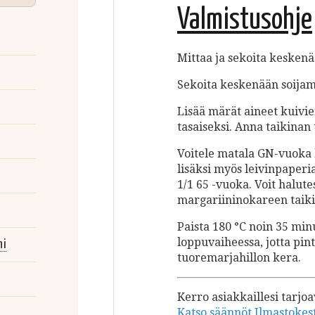
Valmistusohje
Mittaa ja sekoita keskenä
Sekoita keskenään soijam
Lisää märät aineet kuivie
tasaiseksi. Anna taikinan 
Voitele matala GN-vuoka h
lisäksi myös leivinpaperia
1/1 65 -vuoka. Voit halut
margariininokareen taiki
Paista 180 °C noin 35 min
loppuvaiheessa, jotta pint
ni
tuoremarjahillon kera.
Kerro asiakkaillesi tarjo
Katso säännöt Ilmastokes