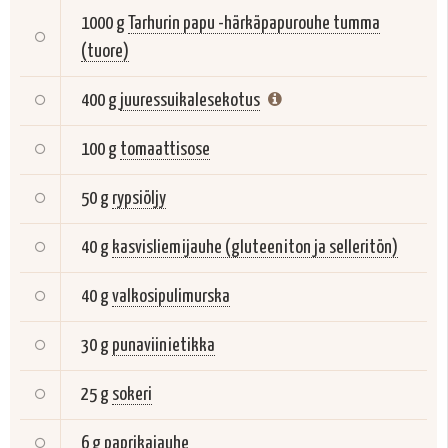
1000 g
Tarhurin papu -härkäpapurouhe tumma
(tuore)
400 g
juuressuikalesekotus
100 g
tomaattisose
50 g
rypsiöljy
40 g
kasvisliemijauhe (gluteeniton ja selleritön)
40 g
valkosipulimurska
30 g
punaviinietikka
25 g
sokeri
6 g
paprikajauhe