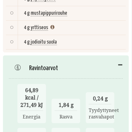
4 g
mustapippurirouhe
4 g
yrttiseos
4 g
jodioitu suola
Ravintoarvot
64,89
kcal /
0,24 g
271,49 kJ
1,84 g
Tyydyttyneet
Energia
Rasva
rasvahapot