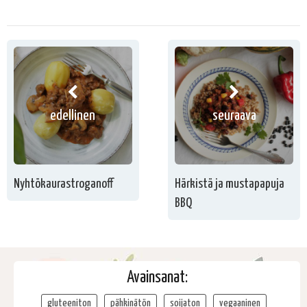
edellinen
seuraava
Nyhtökaurastroganoff
Härkistä ja mustapapuja
BBQ
Avainsanat:
gluteeniton
pähkinätön
soijaton
vegaaninen