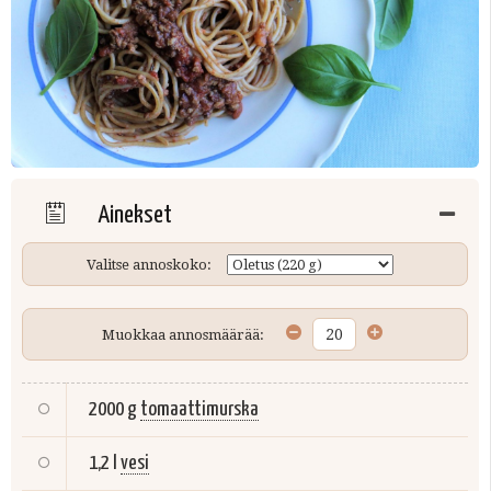
Ainekset
Valitse annoskoko:
Muokkaa annosmäärää:
2000 g
tomaattimurska
1,2 l
vesi