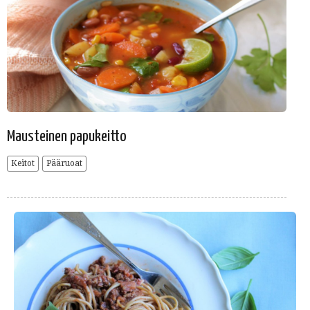
Mausteinen papukeitto
Keitot
Pääruoat