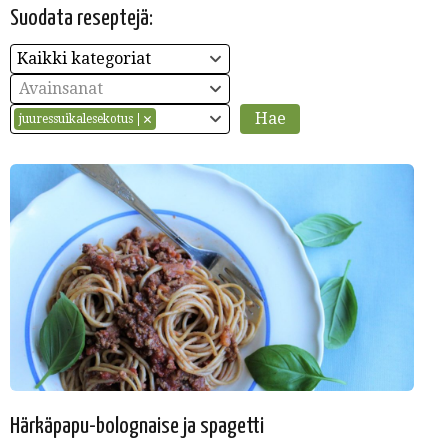
Suodata reseptejä:
Kaikki kategoriat
Avainsanat
juuressuikalesekotus
Härkäpapu-bolognaise ja spagetti