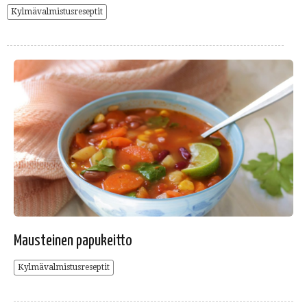
Kylmävalmistusreseptit
Mausteinen papukeitto
Kylmävalmistusreseptit