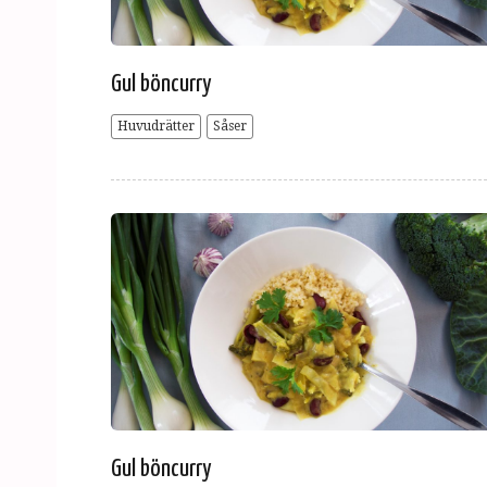
Gul böncurry
Huvudrätter
Såser
Gul böncurry