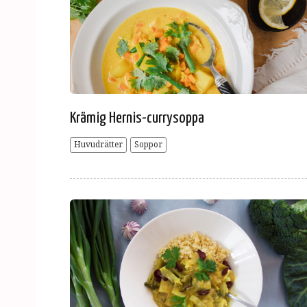
Krämig Hernis-currysoppa
Huvudrätter
Soppor