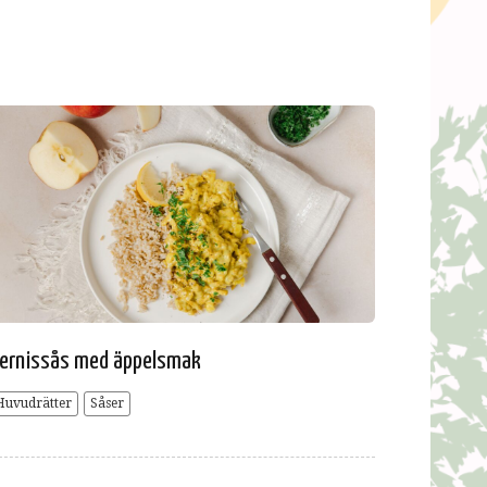
ernissås med äppelsmak
Huvudrätter
Såser