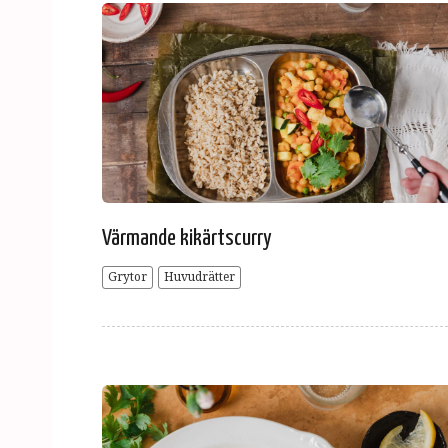
Värmande kikärtscurry
Grytor
Huvudrätter