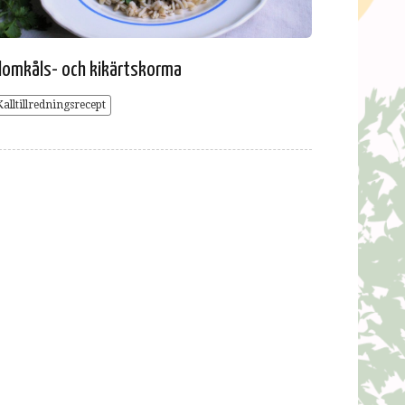
lomkåls- och kikärtskorma
Kalltillredningsrecept