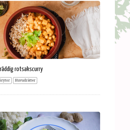
räddig rotsakscurry
Grytor
Huvudrätter