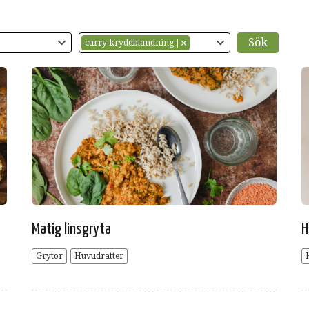
curry-kryddblandning
Matig linsgryta
H
Grytor
Huvudrätter