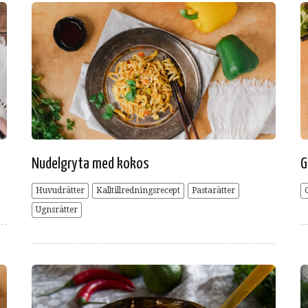
Nudelgryta med kokos
G
Huvudrätter
Kalltillredningsrecept
Pastarätter
Ugnsrätter