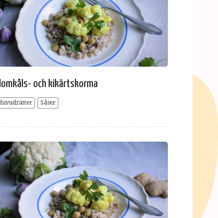
lomkåls- och kikärtskorma
Huvudrätter
Såser