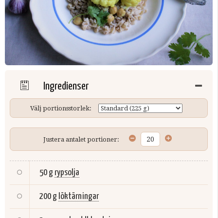
Ingredienser
Välj portionsstorlek:
Justera antalet portioner:
50 g
rypsolja
200 g
löktärningar