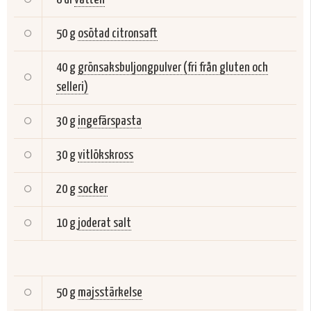
50 g
osötad citronsaft
40 g
grönsaksbuljongpulver (fri från gluten och
selleri)
30 g
ingefärspasta
30 g
vitlökskross
20 g
socker
10 g
joderat salt
50 g
majsstärkelse