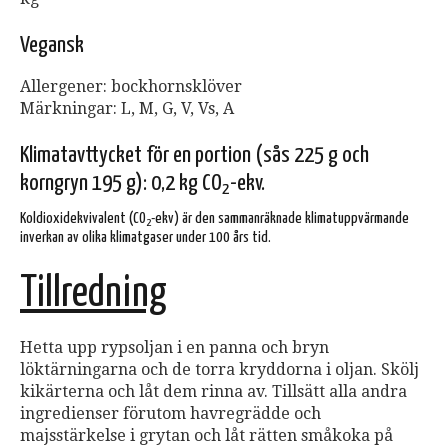
Vegansk
Allergener: bockhornsklöver
Märkningar: L, M, G, V, Vs, A
Klimatavttycket för en portion (sås 225 g och
korngryn 195 g): 0,2 kg CO
-ekv.
2
Koldioxidekvivalent (CO
-ekv) är den sammanräknade klimatuppvärmande
2
inverkan av olika klimatgaser under 100 års tid.
Tillredning
Hetta upp rypsoljan i en panna och bryn
löktärningarna och de torra kryddorna i oljan. Skölj
kikärterna och låt dem rinna av. Tillsätt alla andra
ingredienser förutom havregrädde och
majsstärkelse i grytan och låt rätten småkoka på