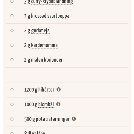
3 g
curry-kryddblandning
3 g
krossad svartpeppar
2 g
gurkmeja
2 g
kardemumma
2 g
malen koriander
1200 g
kikärter
1000 g
blomkål
500 g
potatistärningar
8 dl
vatten