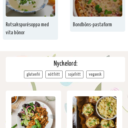
Rotsakspurésoppa med
Bondböns-pastaform
vita bönor
Nyckelord:
glutenfri
nötfritt
sojafritt
vegansk