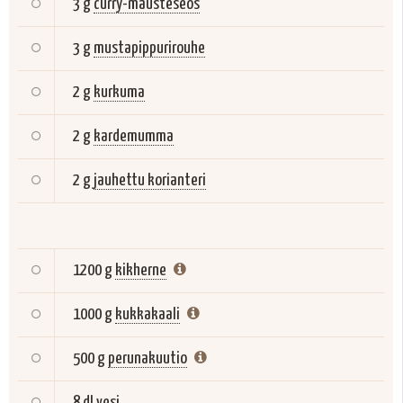
3 g
curry-mausteseos
3 g
mustapippurirouhe
2 g
kurkuma
2 g
kardemumma
2 g
jauhettu korianteri
1200 g
kikherne
1000 g
kukkakaali
500 g
perunakuutio
8 dl
vesi