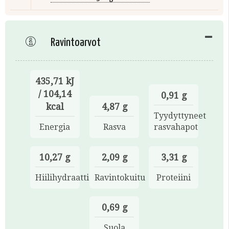
Ravintoarvot
435,71 kJ
/ 104,14
0,91 g
kcal
4,87 g
Tyydyttyneet
Energia
Rasva
rasvahapot
10,27 g
2,09 g
3,31 g
Hiilihydraatti
Ravintokuitu
Proteiini
0,69 g
Suola