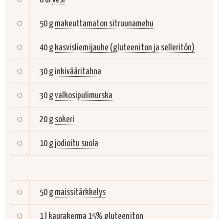
50 g
makeuttamaton sitruunamehu
40 g
kasvisliemijauhe (gluteeniton ja selleritön)
30 g
inkivääritahna
30 g
valkosipulimurska
20 g
sokeri
10 g
jodioitu suola
50 g
maissitärkkelys
1 l
kaurakerma 15% gluteeniton