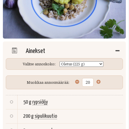
Ainekset
Valitse annoskoko:
Muokkaa annosmäärää:
50 g
rypsiöljy
200 g
sipulikuutio