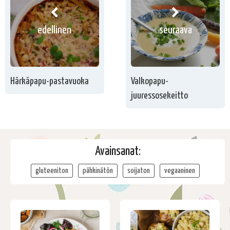
edellinen
seuraava
Härkäpapu-pastavuoka
Valkopapu-
juuressosekeitto
Avainsanat:
gluteeniton
pähkinätön
soijaton
vegaaninen