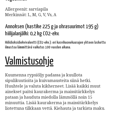
Allergeenit: sarviapila
Merkinnät: L, M, G, V, Vs, A
Annoksen (kastike 225 g ja ohrasuurimot 195 g)
hiilijalanjälki: 0,2 kg CO2-ekv.
Hiilidioksidiekvivalentti (CO2-ekv.): eri kasvihuonekaasujen yhteen laskettu
ilmastoa lämmittävä vaikutus 100 vuoden aikana.
Valmistusohje
Kuumenna rypsiöljy padassa ja kuullota
sipulikuutioita ja kuivamausteita siinä hetki.
Huuhtele ja valuta kikherneet. Lisää kaikki muut
ainekset paitsi kaurakerma ja maissitärkkelys
pataan ja hauduta miedolla lämmöllä noin 15
minuuttia. Lisää kaurakerma ja maissitärkkelys
liotettuna tilkkaan vettä. Kiehauta ja tarkista maku.