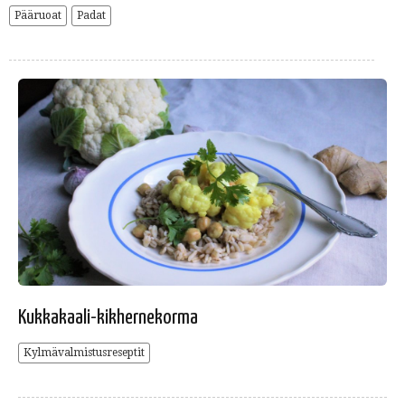
Pääruoat
Padat
Kukkakaali-kikhernekorma
Kylmävalmistusreseptit