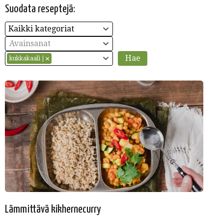
Suodata reseptejä:
Kaikki kategoriat
Avainsanat
kukkakaali
Lämmittävä kikhernecurry