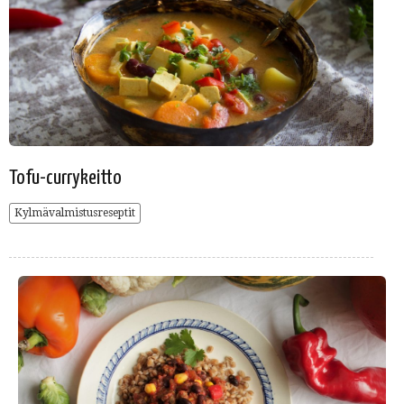
Tofu-currykeitto
Kylmävalmistusreseptit