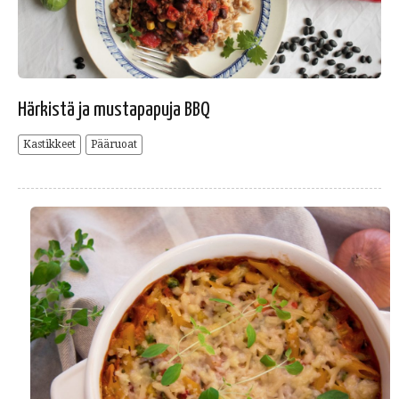
Härkistä ja mustapapuja BBQ
Kastikkeet
Pääruoat