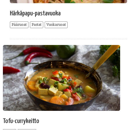
Härkäpapu-pastavuoka
Pääruoat
Pastat
Vuokaruoat
Tofu-currykeitto