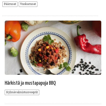
Pääruoat
Vuokaruoat
Härkistä ja mustapapuja BBQ
Kylmävalmistusreseptit