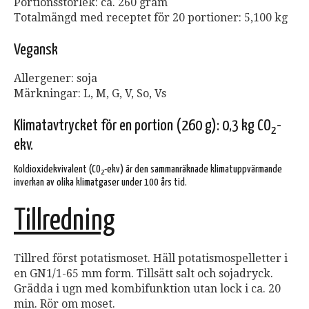
Portionsstorlek: ca. 260 gram
Totalmängd med receptet för 20 portioner: 5,100 kg
Vegansk
Allergener: soja
Märkningar: L, M, G, V, So, Vs
Klimatavtrycket för en portion (260 g): 0,3 kg CO
-
2
ekv.
Koldioxidekvivalent (CO
-ekv) är den sammanräknade klimatuppvärmande
2
inverkan av olika klimatgaser under 100 års tid.
Tillredning
Tillred först potatismoset. Häll potatismospelletter i
en GN1/1-65 mm form. Tillsätt salt och sojadryck.
Grädda i ugn med kombifunktion utan lock i ca. 20
min. Rör om moset.