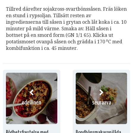
Tillred därefter sojakross-svartbönssåsen. Fräs löken
en stund i rypsoljan. Tillsätt resten av
ingredienserna till såsen i grytan och låt koka i ca. 10
minuter på mild värme. Smaka av. Häll såsen i
bottnet på en smord form (GN 1/1 65). Klicka ut
o
potatismoset ovanpå såsen och grädda i 170
C med
kombifunktion i ca. 45 minuter.
edellinen
seuraava
Rödbetsfrestelse med
Bondbönsmakaronilåda