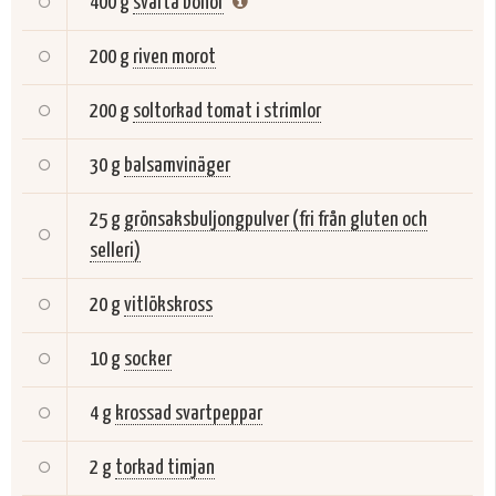
400 g
svarta bönor
200 g
riven morot
200 g
soltorkad tomat i strimlor
30 g
balsamvinäger
25 g
grönsaksbuljongpulver (fri från gluten och
selleri)
20 g
vitlökskross
10 g
socker
4 g
krossad svartpeppar
2 g
torkad timjan