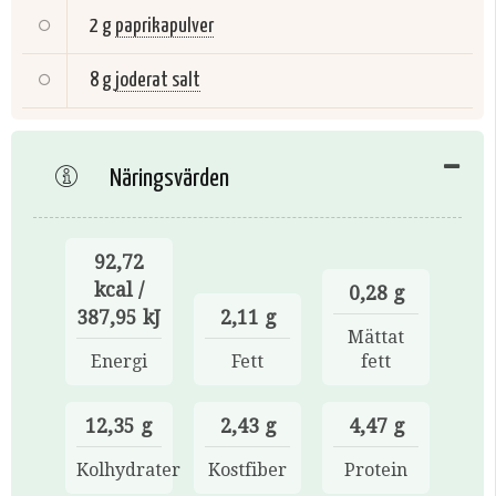
2 g
paprikapulver
8 g
joderat salt
Näringsvärden
92,72
kcal /
0,28 g
387,95 kJ
2,11 g
Mättat
Energi
Fett
fett
12,35 g
2,43 g
4,47 g
Kolhydrater
Kostfiber
Protein