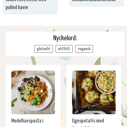
pulled havre
Nyckelord:
glutenfri
nötfritt
vegansk
Medelhavspasta i
Ugnspotatis med