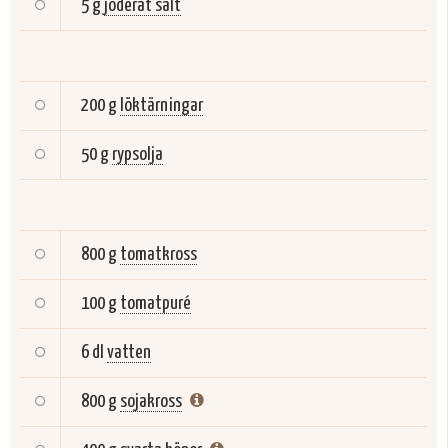
5 g
joderat salt
200 g
löktärningar
50 g
rypsolja
800 g
tomatkross
100 g
tomatpuré
6 dl
vatten
800 g
sojakross