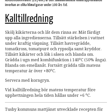
Koldioxidekvivalent (CO
-ekv) är den sammanräknade klimatuppvärmande
2
inverkan av olika klimatgaser under 100 års tid.
Kalltillredning
Skölj kikärterna och låt dem rinna av. Mät färdigt
upp alla ingredienserna. Tillsätt stärkelsen i vattnet
under kraftig vispning. Tillsätt havregrädde,
tomatkross, tomatpuré och rypsolja samt kryddor.
Tillsätt kikärter och lök i såsen och blanda om.
o
Grädda i ugn med kombifunktion i 140
C (50% ånga).
Blanda om emellanåt. Fortsätt grädda tills matens
o
temperatur är över +80
C.
Servera med korngryn.
Vid kalltillredning bör matens temperatur före
o
upphettningen hela tiden hållas under +6
C.
Tusby kommuns mattjänst utvecklade recepten för