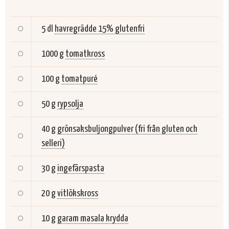
5 dl
havregrädde 15% glutenfri
1000 g
tomatkross
100 g
tomatpuré
50 g
rypsolja
40 g
grönsaksbuljongpulver (fri från gluten och
selleri)
30 g
ingefärspasta
20 g
vitlökskross
10 g
garam masala krydda