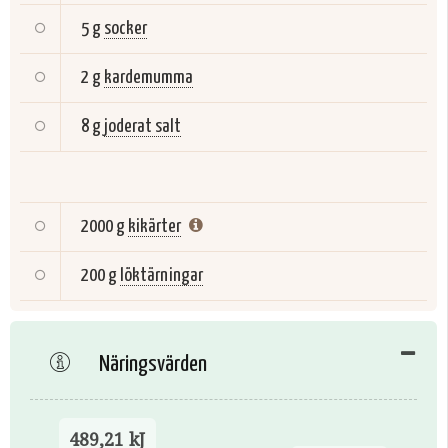
5 g
socker
2 g
kardemumma
8 g
joderat salt
2000 g
kikärter
200 g
löktärningar
Näringsvärden
489,21 kJ