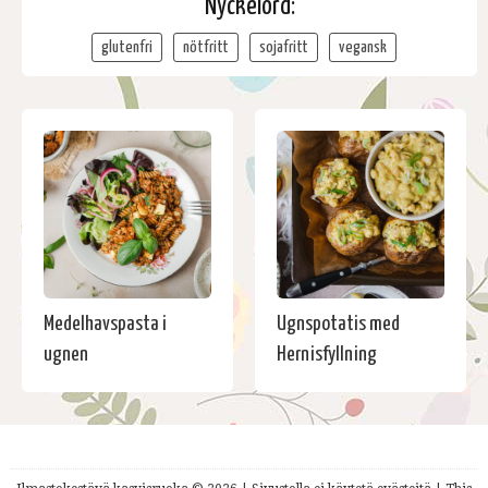
Nyckelord:
glutenfri
nötfritt
sojafritt
vegansk
Medelhavspasta i
Ugnspotatis med
ugnen
Hernisfyllning