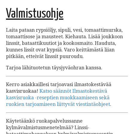
Valmistusohje
Laita pataan rypsiöljy, sipuli, vesi, tomaattimurska,
tomaattisose ja mausteet. Kiehauta. Lisää joukkoon
linssit, bataattikuutiot ja kookosmaito. Hauduta,
kunnes lissit ovat kypsiä. Varo keittämästä liian
pitkään, etteivät linssit puuroudu.
Tarjoa lähituotetun täysjyväohran kanssa.
Kerro asiakkaillesi tarjoavasi ilmastokestävää
kasvisruokaa!
Katso säännöt Ilmastokestävä
kasvisruoka -reseptien muokkaamiseen sekä
ruokien tarjoamiseen liittyvät viestintäohjeet
.
Käytetäänkö ruokapalvelussanne
kylmävalmistusmenetelmää? Linssi-