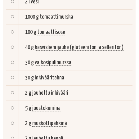
2 l
vesi
1000 g
tomaattimurska
100 g
tomaattisose
40 g
kasvisliemijauhe (gluteeniton ja selleritön)
30 g
valkosipulimurska
30 g
inkivääritahna
2 g
jauhettu inkivääri
5 g
juustokumina
2 g
muskottipähkinä
2 g
jauhettu kaneli