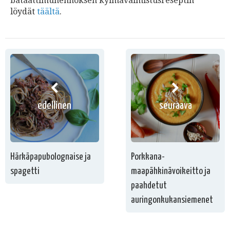
bataattimuhennoksen kylmävalmistusreseptin
löydät
täältä
.
edellinen
seuraava
Härkäpapubolognaise ja
Porkkana-
spagetti
maapähkinävoikeitto ja
paahdetut
auringonkukansiemenet