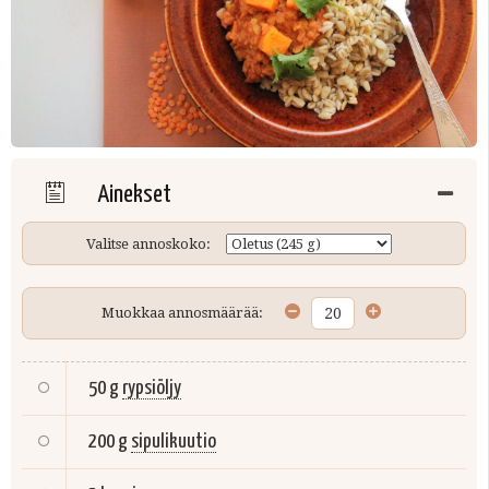
Ainekset
Valitse annoskoko:
Muokkaa annosmäärää:
50 g
rypsiöljy
200 g
sipulikuutio