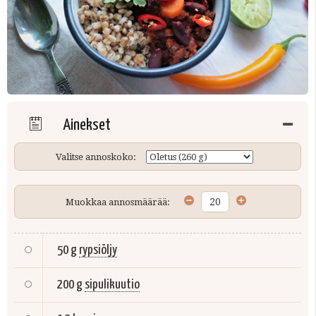
Ainekset
Valitse annoskoko:
Muokkaa annosmäärää:
50 g
rypsiöljy
200 g
sipulikuutio