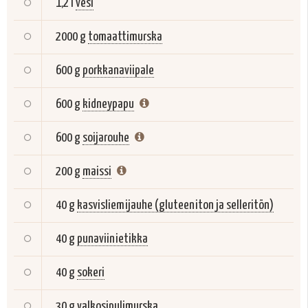
1,2 l
vesi
2000 g
tomaattimurska
600 g
porkkanaviipale
600 g
kidneypapu
600 g
soijarouhe
200 g
maissi
40 g
kasvisliemijauhe (gluteeniton ja selleritön)
40 g
punaviinietikka
40 g
sokeri
30 g
valkosipulimurska