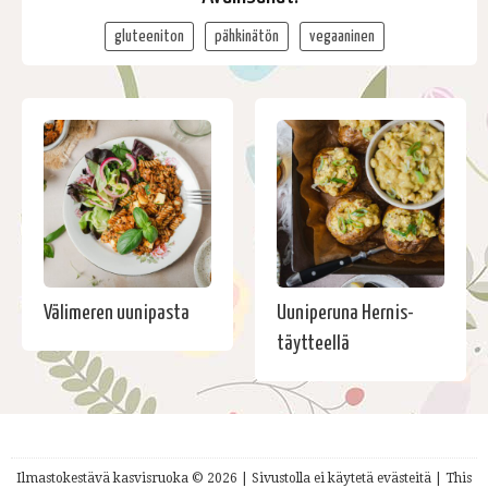
gluteeniton
pähkinätön
vegaaninen
Välimeren uunipasta
Uuniperuna Hernis-
täytteellä
Ilmastokestävä kasvisruoka © 2026 | Sivustolla ei käytetä evästeitä | This