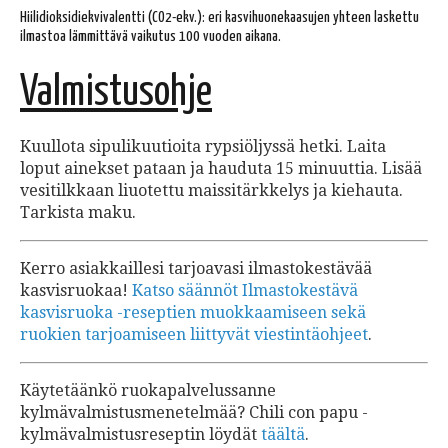
Hiilidioksidiekvivalentti (CO2-ekv.): eri kasvihuonekaasujen yhteen laskettu
ilmastoa lämmittävä vaikutus 100 vuoden aikana.
Valmistusohje
Kuullota sipulikuutioita rypsiöljyssä hetki. Laita
loput ainekset pataan ja hauduta 15 minuuttia. Lisää
vesitilkkaan liuotettu maissitärkkelys ja kiehauta.
Tarkista maku.
Kerro asiakkaillesi tarjoavasi ilmastokestävää
kasvisruokaa!
Katso säännöt Ilmastokestävä
kasvisruoka -reseptien muokkaamiseen sekä
ruokien tarjoamiseen liittyvät viestintäohjeet
.
Käytetäänkö ruokapalvelussanne
kylmävalmistusmenetelmää? Chili con papu -
kylmävalmistusreseptin löydät
täältä
.