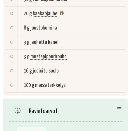
20 g
kaakaojauhe
8 g
juustokumina
3 g
jauhettu kaneli
3 g
mustapippurirouhe
16 g
jodioitu suola
100 g
maissitärkkelys
Ravintoarvot