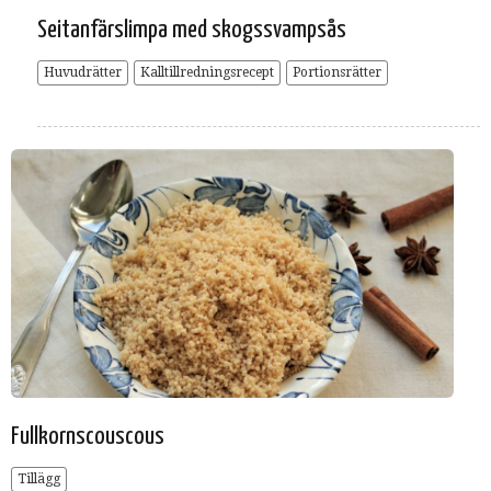
Seitanfärslimpa med skogssvampsås
Huvudrätter
Kalltillredningsrecept
Portionsrätter
Fullkornscouscous
Tillägg