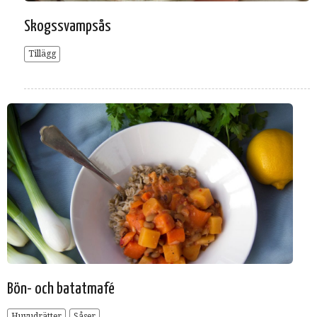
Skogssvampsås
Tillägg
Bön- och batatmafé
Huvudrätter
Såser