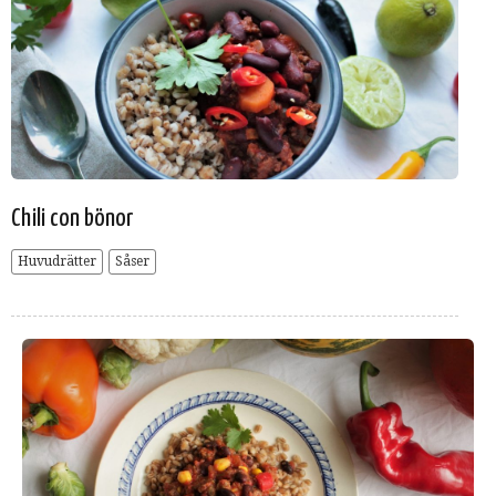
Chili con bönor
Huvudrätter
Såser