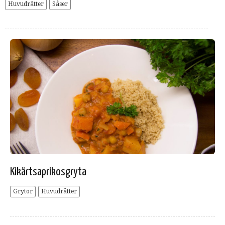
Huvudrätter
Såser
Kikärtsaprikosgryta
Grytor
Huvudrätter