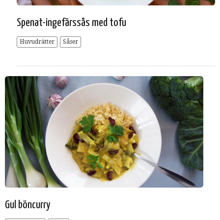
Spenat-ingefärssås med tofu
Huvudrätter
Såser
Gul böncurry