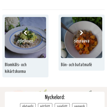
edellinen
seuraava
Blomkåls- och
Bön- och batatmafé
kikärtskorma
Nyckelord:
glutenfri
nötfritt
sojafritt
vegansk