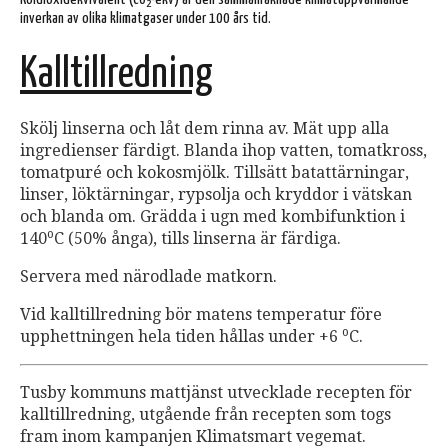
2
inverkan av olika klimatgaser under 100 års tid.
Kalltillredning
Skölj linserna och låt dem rinna av. Mät upp alla
ingredienser färdigt. Blanda ihop vatten, tomatkross,
tomatpuré och kokosmjölk. Tillsätt batattärningar,
linser, löktärningar, rypsolja och kryddor i vätskan
och blanda om. Grädda i ugn med kombifunktion i
o
140
C (50% ånga), tills linserna är färdiga.
Servera med närodlade matkorn.
Vid kalltillredning bör matens temperatur före
o
upphettningen hela tiden hållas under +6
C.
Tusby kommuns mattjänst utvecklade recepten för
kalltillredning, utgående från recepten som togs
fram inom kampanjen Klimatsmart vegemat.