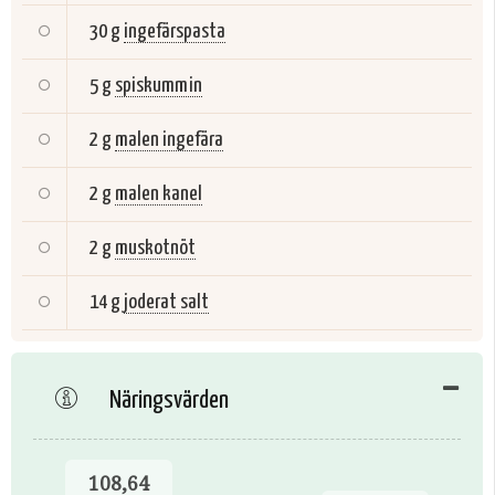
30 g
ingefärspasta
5 g
spiskummin
2 g
malen ingefära
2 g
malen kanel
2 g
muskotnöt
14 g
joderat salt
Näringsvärden
108,64