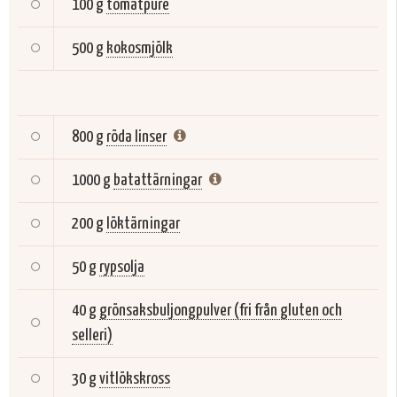
100 g
tomatpuré
500 g
kokosmjölk
800 g
röda linser
1000 g
batattärningar
200 g
löktärningar
50 g
rypsolja
40 g
grönsaksbuljongpulver (fri från gluten och
selleri)
30 g
vitlökskross