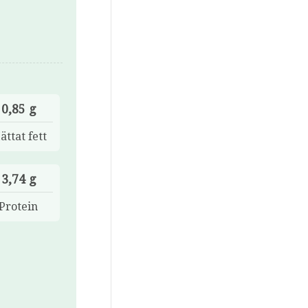
0,85 g
ättat fett
3,74 g
Protein