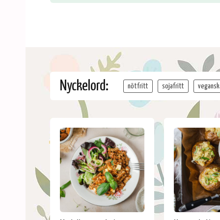
Nyckelord:
nötfritt
sojafritt
vegansk