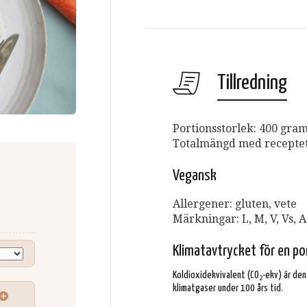
Tillredning
Portionsstorlek: 400 gra
Totalmängd med receptet 
Vegansk
Allergener: gluten, vete
Märkningar: L, M, V, Vs, A
Klimatavtrycket för en po
Koldioxidekvivalent (CO
-ekv) är de
2
klimatgaser under 100 års tid.