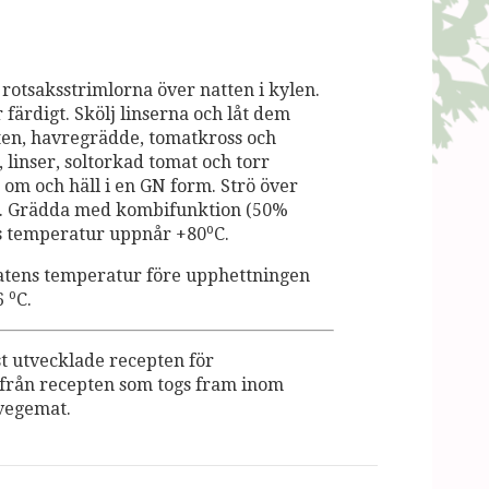
rotsaksstrimlorna över natten i kylen.
 färdigt. Skölj linserna och låt dem
tten, havregrädde, tomatkross och
, linser, soltorkad tomat och torr
a om och häll i en GN form. Strö över
an. Grädda med kombifunktion (50%
o
ens temperatur uppnår +80
C.
matens temperatur före upphettningen
o
+6
C.
 utvecklade recepten för
e från recepten som togs fram inom
vegemat.