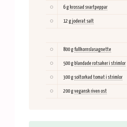
6 g
krossad svartpeppar
12 g
joderat salt
800 g
fullkornslasagnette
500 g
blandade rotsaker i strimlor
300 g
soltorkad tomat i strimlor
200 g
vegansk riven ost