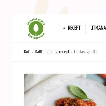
RECEPT
UTMANA 
Koti
Kalltillredningsrecept
Linslasagnette