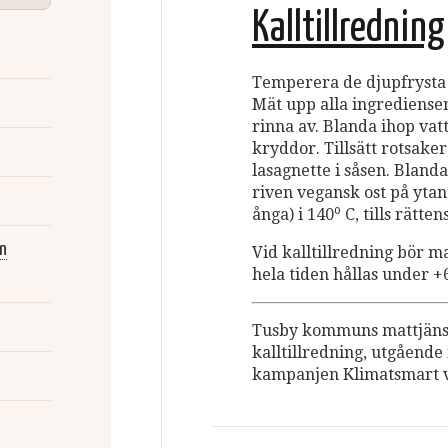
Kalltillredning
Temperera de djupfrysta 
Mät upp alla ingredienser
rinna av. Blanda ihop va
kryddor. Tillsätt rotsaker
lasagnette i såsen. Bland
riven vegansk ost på yt
o
ånga) i 140
C, tills rätt
ån
Vid kalltillredning bör 
hela tiden hållas under 
Tusby kommuns mattjänst
kalltillredning, utgåend
kampanjen Klimatsmart 