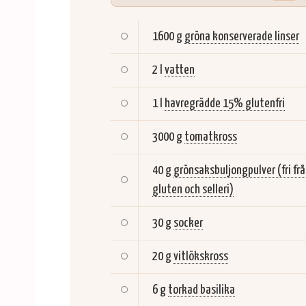
1600 g
gröna konserverade linser
2 l
vatten
1 l
havregrädde 15% glutenfri
3000 g
tomatkross
40 g
grönsaksbuljongpulver (fri fr
gluten och selleri)
30 g
socker
20 g
vitlökskross
6 g
torkad basilika