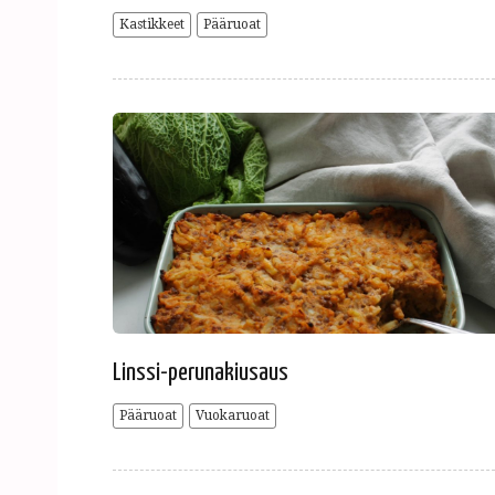
Kastikkeet
Pääruoat
Linssi-perunakiusaus
Pääruoat
Vuokaruoat