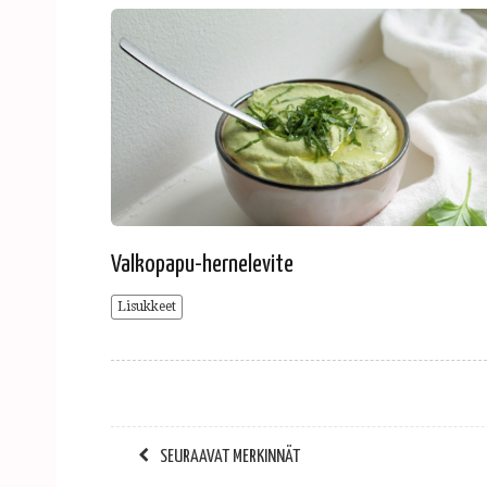
Valkopapu-hernelevite
Lisukkeet
SEURAAVAT MERKINNÄT