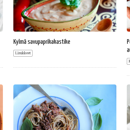
Kylmä savupaprikakastike
P
a
Lisukkeet