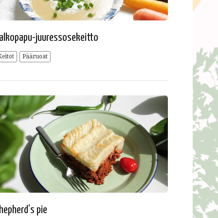
alkopapu-juuressosekeitto
Keitot
Pääruoat
hepherd’s pie