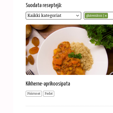
Suodata reseptejä:
Kaikki kategoriat
gluteeniton
Kikherne-aprikoosipata
Pääruoat
Padat