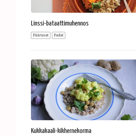
Linssi-bataattimuhennos
Pääruoat
Padat
Kukkakaali-kikhernekorma