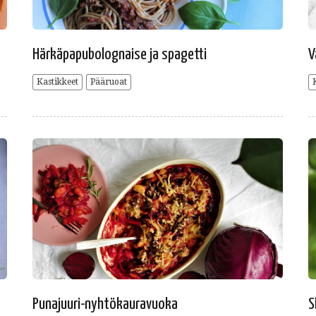
Härkäpapubolognaise ja spagetti
V
Kastikkeet
Pääruoat
Punajuuri-nyhtökauravuoka
S