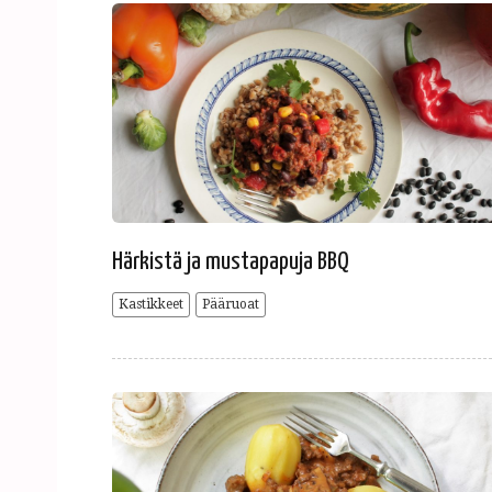
Härkistä ja mustapapuja BBQ
Kastikkeet
Pääruoat