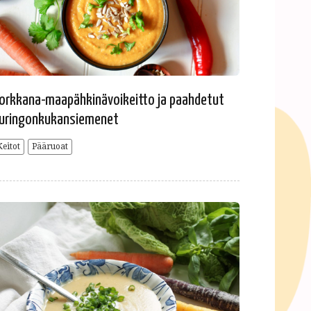
orkkana-maapähkinävoikeitto ja paahdetut
uringonkukansiemenet
Keitot
Pääruoat