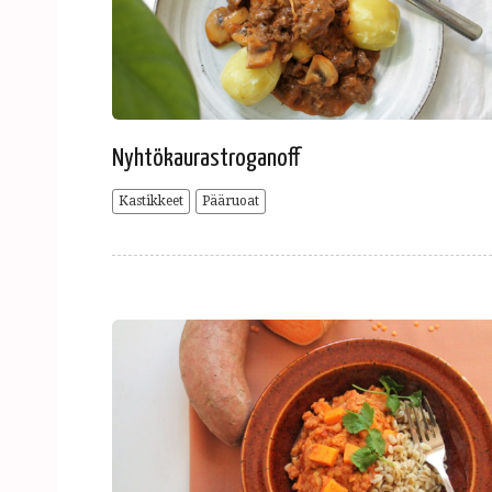
Nyhtökaurastroganoff
Kastikkeet
Pääruoat