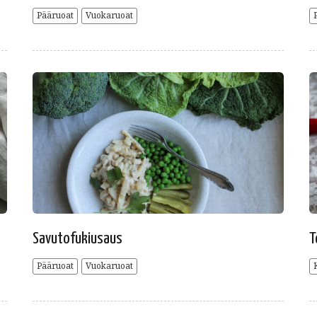
Pääruoat
Vuokaruoat
Savutofukiusaus
T
Pääruoat
Vuokaruoat