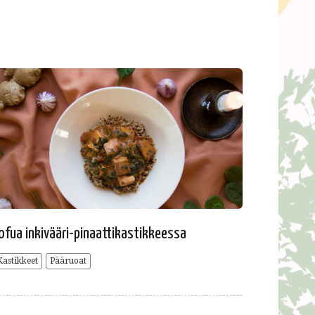
ofua inkivääri-pinaattikastikkeessa
Kastikkeet
Pääruoat