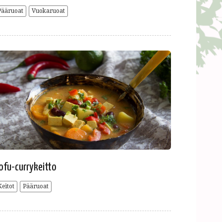
Pääruoat
Vuokaruoat
ofu-currykeitto
Keitot
Pääruoat