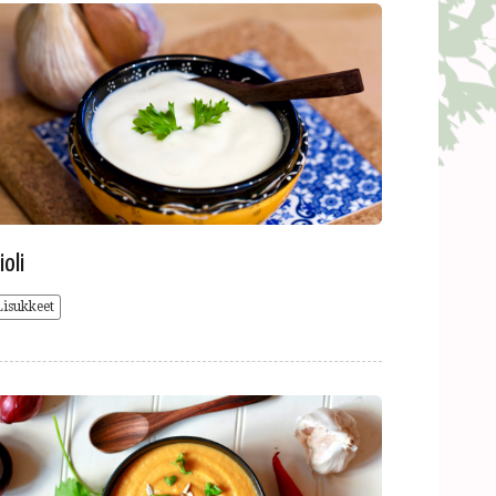
ioli
Lisukkeet