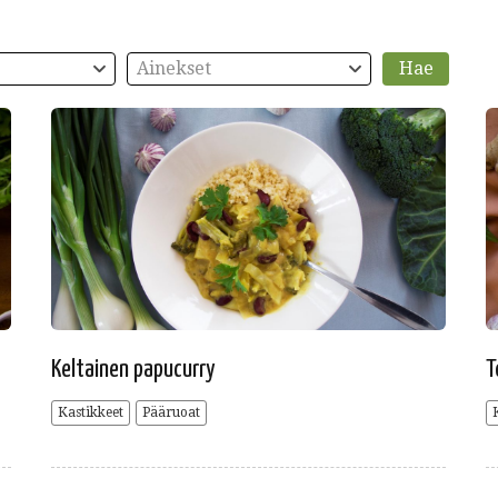
Ainekset
Keltainen papucurry
T
Kastikkeet
Pääruoat