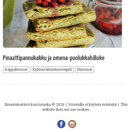
Pinaattipannukakku ja omena-puolukkahilloke
Kappaleruoat
Kylmävalmistusreseptit
Pääruoat
Ilmastokestävä kasvisruoka © 2026 | Sivustolla ei käytetä evästeitä | This
website does not use cookies.