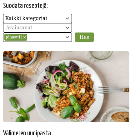
Suodata reseptejä:
Kaikki kategoriat
Avainsanat
pinaatti
Välimeren uunipasta