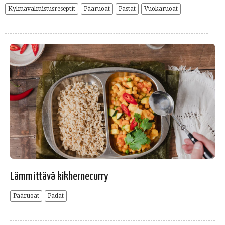
Kylmävalmistusreseptit
Pääruoat
Pastat
Vuokaruoat
Lämmittävä kikhernecurry
Pääruoat
Padat