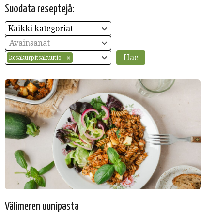
Suodata reseptejä:
Kaikki kategoriat
Avainsanat
kesäkurpitsakuutio
Välimeren uunipasta