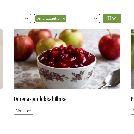
omenakuutio
Omena-puolukkahilloke
P
Lisukkeet