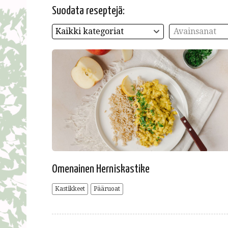
Suodata reseptejä:
Kaikki kategoriat
Avainsanat
Omenainen Herniskastike
Kastikkeet
Pääruoat