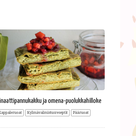
inaattipannukakku ja omena-puolukkahilloke
Kappaleruoat
Kylmävalmistusreseptit
Pääruoat