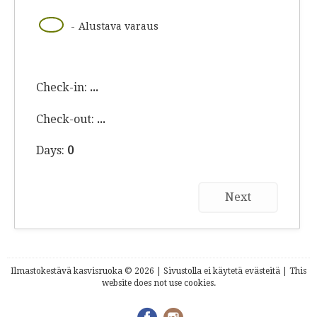
·
07
-
Alustava varaus
Check-in:
...
Check-out:
...
Days:
0
Next
Ilmastokestävä kasvisruoka © 2026 | Sivustolla ei käytetä evästeitä | This
website does not use cookies.