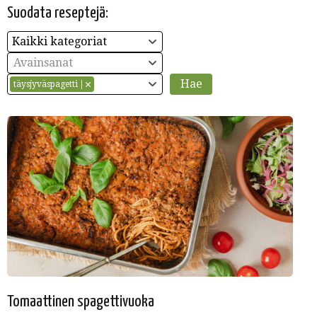
Suodata reseptejä:
Kaikki kategoriat
Avainsanat
täysjyväspagetti
Tomaattinen spagettivuoka