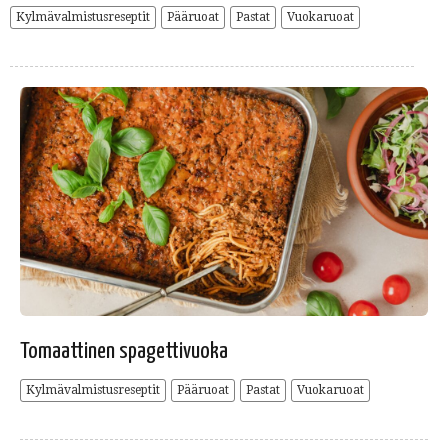
Kylmävalmistusreseptit
Pääruoat
Pastat
Vuokaruoat
Tomaattinen spagettivuoka
Kylmävalmistusreseptit
Pääruoat
Pastat
Vuokaruoat