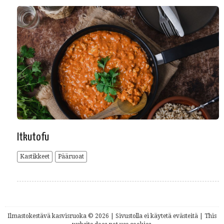
Itkutofu
Kastikkeet
Pääruoat
Ilmastokestävä kasvisruoka © 2026 | Sivustolla ei käytetä evästeitä | This