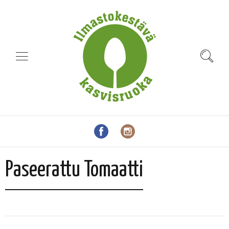
Paseerattu Tomaatti