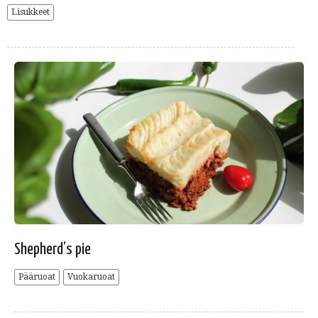
Lisukkeet
Shepherd’s pie
Pääruoat
Vuokaruoat