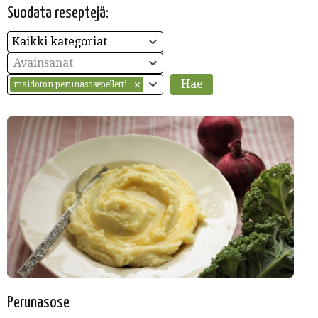
Suodata reseptejä:
Kaikki kategoriat
Avainsanat
maidoton perunasosepelletti
Perunasose