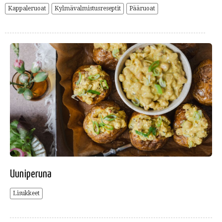
Kappaleruoat
Kylmävalmistusreseptit
Pääruoat
Uuniperuna
Lisukkeet