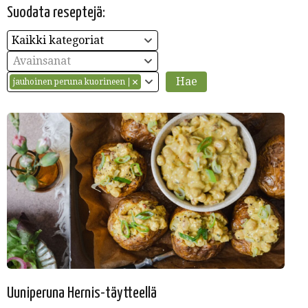
Suodata reseptejä:
Kaikki kategoriat
Avainsanat
jauhoinen peruna kuorineen
Uuniperuna Hernis-täytteellä