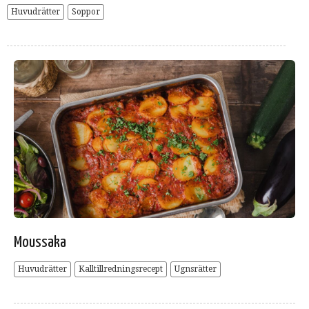
Huvudrätter
Soppor
Moussaka
Huvudrätter
Kalltillredningsrecept
Ugnsrätter