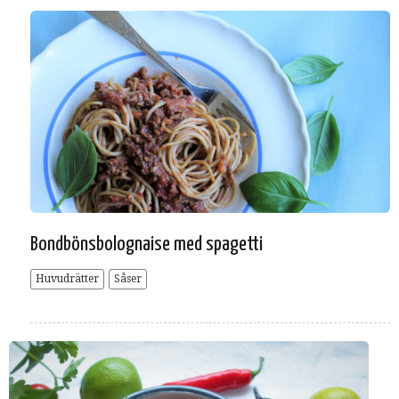
Bondbönsbolognaise med spagetti
Huvudrätter
Såser